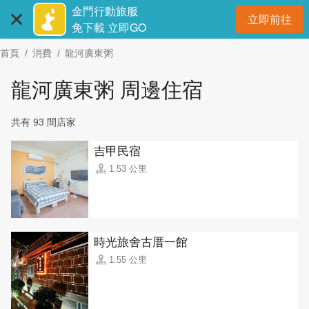
:::
跳
金門行動旅服
立即前往
到
開
免下載 立即GO
主
首頁
消費
龍河廣東粥
要
內
龍河廣東粥 周邊住宿
容
區
共有 93 間店家
塊
吉甲民宿
1.53 公里
時光旅舍古厝一館
1.55 公里