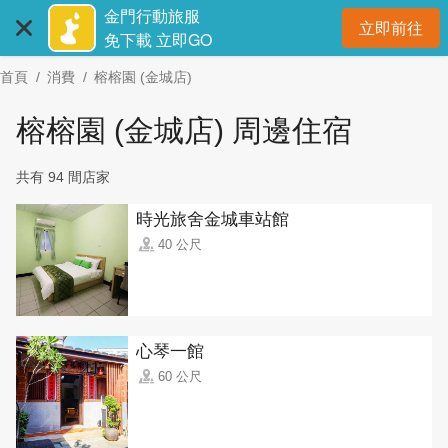
:::
跳
金門行動旅服
立即前往
到
開
免下載 立即GO
主
首頁
消費
榕榕園 (金城店)
要
內
榕榕園 (金城店) 周邊住宿
容
區
共有 94 間店家
塊
時光旅舍金城車站館
40 公尺
心琴一館
60 公尺