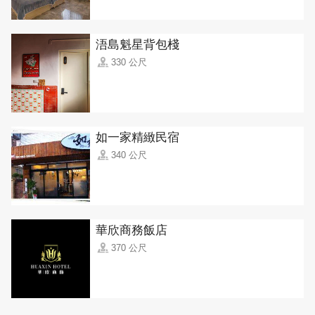
浯島魁星背包棧
330 公尺
如一家精緻民宿
340 公尺
華欣商務飯店
370 公尺