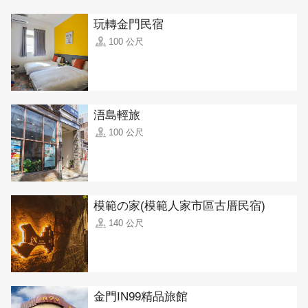
玩轉金門民宿
100 公尺
浯島輕旅
100 公尺
模範の家(模範人家市區古厝民宿)
140 公尺
金門IN99精品旅館