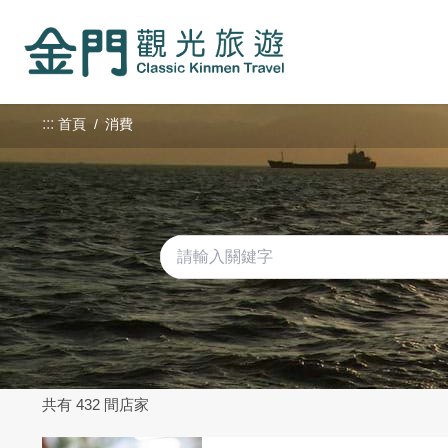
:::
跳
到
主
要
內
:::
首頁
消費
容
區
塊
共有 432 間店家