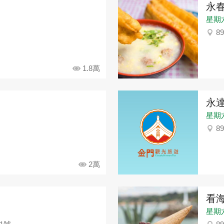
永
星期六：
8
1.8萬
永
星期六：
8
2萬
看海
星期六：