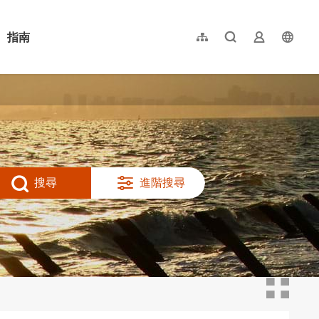
指南
網站導覽
全文檢索
業者登入
langu
简体中文
English
日本語
한국어
搜尋
進階搜尋