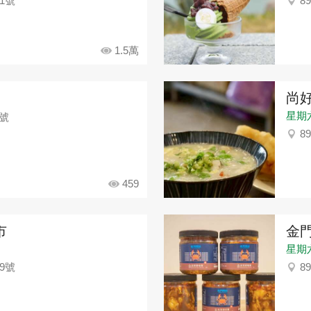
1號
8
1.5萬
尚
星期六：
0號
8
459
市
金
星期六：
9號
8