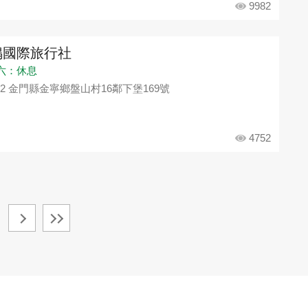
9982
鳴國際旅行社
六：休息
92 金門縣金寧鄉盤山村16鄰下堡169號
4752