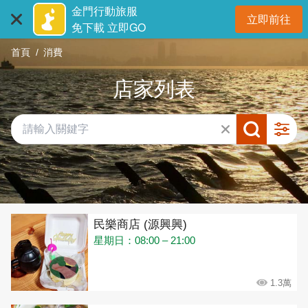
:::
跳
金門行動旅服
立即前往
到
開
免下載 立即GO
主
首頁
消費
要
內
店家列表
容
區
塊
共有 432 間店家
民樂商店 (源興興)
星期日：08:00 – 21:00
1.3萬