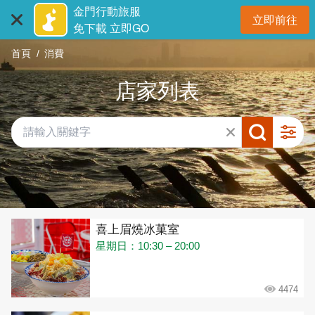
:::
跳
金門行動旅服
立即前往
到
開
免下載 立即GO
主
首頁
消費
要
內
店家列表
容
區
塊
共有 432 間店家
喜上眉燒冰菓室
星期日：10:30 – 20:00
4474