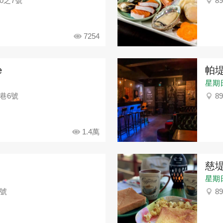
0之7號
8
7254
e
帕
星期日：
巷6號
8
1.4萬
慈
星期日：
1號
8