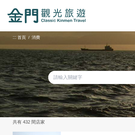
:::
跳
到
主
要
內
:::
首頁
消費
容
區
塊
共有 432 間店家