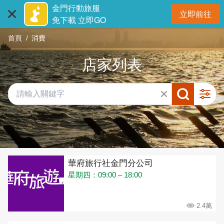
:::
跳
金門行動旅服
立即前往
到
開
免下載 立即GO
主
首頁
消費
要
內
店家列表
容
區
塊
共有 432 間店家
華府旅行社金門分公司
星期四：09:00 – 18:00
2.4萬