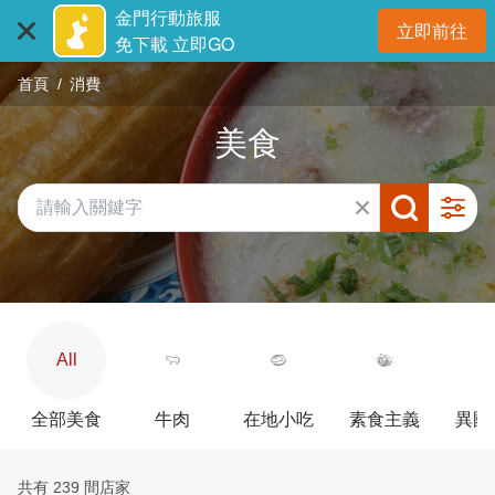
:::
跳
金門行動旅服
立即前往
到
開
免下載 立即GO
主
首頁
消費
要
內
美食
容
區
塊
All
全部美食
牛肉
在地小吃
素食主義
異國
共有 239 間店家