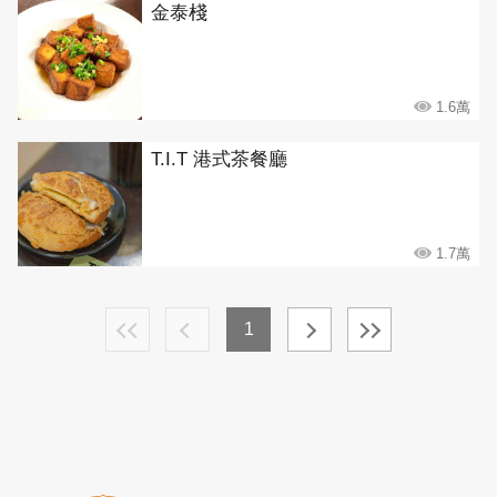
金泰棧
1.6萬
T.I.T 港式茶餐廳
1.7萬
1