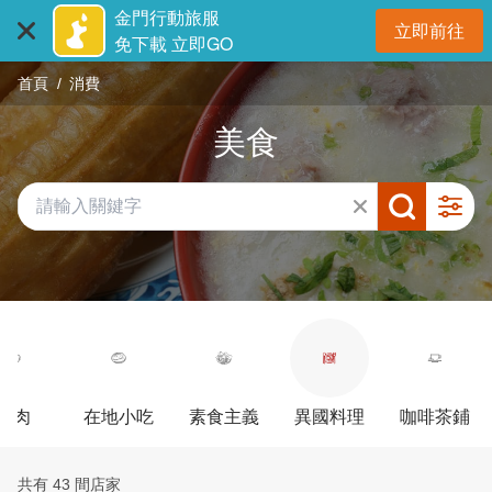
:::
跳
金門行動旅服
立即前往
到
開
免下載 立即GO
主
首頁
消費
要
內
美食
容
區
塊
牛肉
在地小吃
素食主義
異國料理
咖啡茶鋪
共有 43 間店家