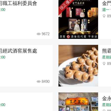
現正優惠
司職工福利委員會
金
:00
週一 ~
8
9672
司經武酒窖展售處
熊
:00
星期四：
8
8490
金
:00
星期四：