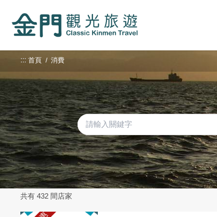
:::
跳
到
主
要
內
:::
首頁
消費
容
區
塊
共有 432 間店家