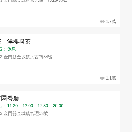
93 金門縣金城鎮莒光路一段28-30號
1.7萬
花｜洋樓喫茶
四：休息
93 金門縣金城鎮大古崗54號
1.1萬
許園餐廳
11:30 – 13:00、17:30 – 20:00
93 金門縣金城鎮官理53號