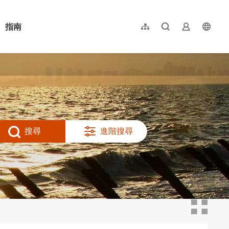
指南
網站導覽
全文檢索
業者登入
langu
简体中文
English
日本語
한국어
搜尋
進階搜尋