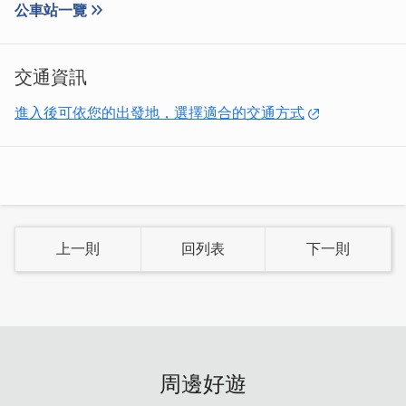
公車站一覽
交通資訊
進入後可依您的出發地，選擇適合的交通方式
除了單點，這裡也提供溫飽又豐富的套餐組合，包含一碗香
氣四溢的炊飯、一碗可免費續碗的現熬湯品，以及滿滿一盤
的配菜，令人印象深刻的「苦瓜封」，大小如成人拳頭，軟
嫩入味，搭配湯頭更顯甘甜。若不吃苦瓜，也能貼心更換為
上一則
回列表
下一則
清爽入味的燉白蘿蔔，美味與誠意絲毫不減。
周邊好遊