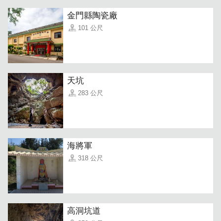
金門縣陶瓷廠
101 公尺
天坑
283 公尺
海將軍
318 公尺
高洞坑道