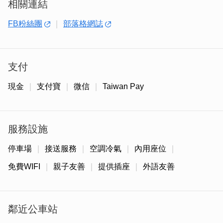
相關連結
FB粉絲團
部落格網誌
支付
這裡的湯頭，以昆布與柴魚片細火慢熬，湯色清澈，甘甜醇
厚，是一碗看似平凡、卻蘊藏心意的好湯。而每一道關東煮
現金
支付寶
微信
Taiwan Pay
食材，更是店主親自跑遍台灣頭到台灣尾，從各地嚴選而
來：基隆的吉古拉（竹輪）、淡水的阿給、新竹貢丸、高雄
旗津的旗魚黑輪、屏東東港的魚丸，甚至還有來自韓國的道
服務設施
地魚板。一碗熱湯，承載著來自不同鄉鎮的風味，也裝滿了
對「家」的記憶與故事。
停車場
接送服務
空調冷氣
內用座位
免費WIFI
親子友善
提供插座
外語友善
鄰近公車站