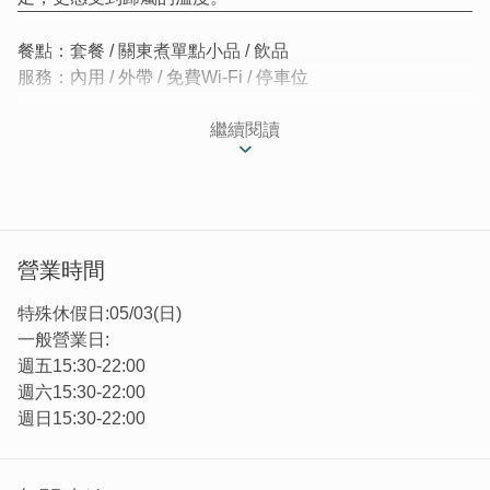
餐點：套餐 / 關東煮單點小品 / 飲品
服務：內用 / 外帶 / 免費Wi-Fi / 停車位
藏身於金門金湖鎮漁村靜謐轉角的「回家關東煮」，是一間
繼續閱讀
不張揚、卻溫暖人心的小店。
店主雖非金門人，卻選擇在這片土地落地生根。因為思念家
鄉的滋味，他親手打造這個角落，希望煮出那記憶中熟悉的
一碗熱湯，也願與每位在金門打拚、遠離家鄉的旅人與居民
分享這份熟悉的溫度。
營業時間
特殊休假日:05/03(日)
一般營業日:
週五15:30-22:00
週六15:30-22:00
週日15:30-22:00