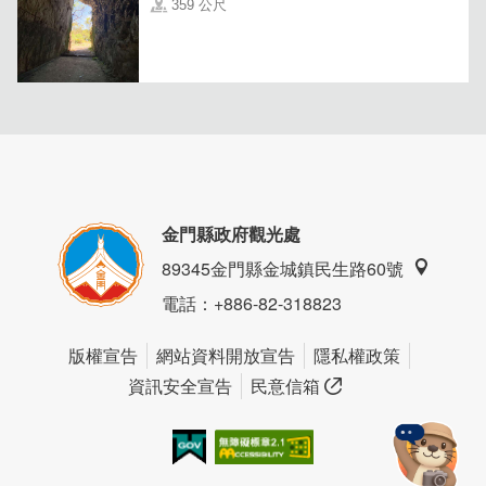
359 公尺
金門縣政府觀光處
89345金門縣金城鎮民生路60號
電話
：+886-82-318823
「現點現煮」是這間店的堅持，不論是簡單小品還是豐富套
版權宣告
網站資料開放宣告
隱私權政策
餐，都保證食材新鮮、湯頭暖心。每一口，都是家的味道，
資訊安全宣告
民意信箱
也是一種在異鄉的安慰與療癒。
我的e政府
無障礙AA