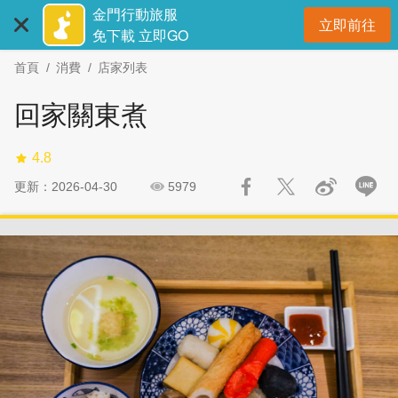
:::
跳
跳
金門行動旅服
立即前往
到
過
開
免下載 立即GO
主
社
首頁
消費
店家列表
要
群
內
分
回家關東煮
容
享
區
4.8
塊
更新：2026-04-30
5979