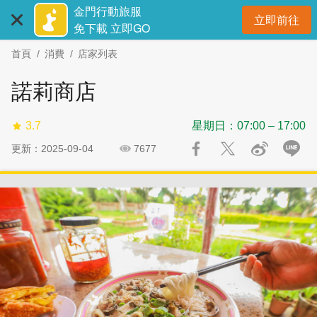
:::
跳
跳
金門行動旅服
立即前往
到
過
開
免下載 立即GO
主
社
首頁
消費
店家列表
要
群
內
分
諾莉商店
容
享
區
3.7
星期日：07:00 – 17:00
塊
更新：2025-09-04
7677