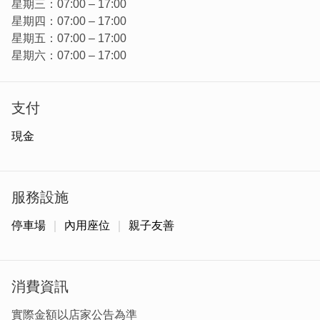
星期三：07:00 – 17:00
星期四：07:00 – 17:00
星期五：07:00 – 17:00
星期六：07:00 – 17:00
支付
現金
「海蚵麵線」
這道菜是店內的招牌，選用新鮮的海蚵搭配細緻的麵線和紫
菜，湯頭鮮甜可口，營養豐富，無論大人還是小孩都能享受
服務設施
到它的美味。
停車場
內用座位
親子友善
消費資訊
實際金額以店家公告為準