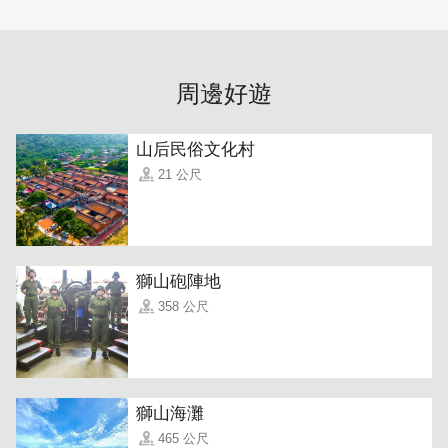
周邊好遊
山后民俗文化村
21 公尺
除了美食，諾莉商店還是一間戰地迷彩展示館。店內販售各
種金門特色T恤、迷彩服和帽子，讓曾經服役的朋友們能夠
獅山砲陣地
帶回珍貴的回憶。
358 公尺
獅山海灘
465 公尺