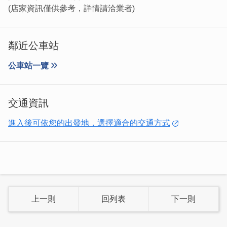
(店家資訊僅供參考，詳情請洽業者)
鄰近公車站
公車站一覽
交通資訊
「蛋香」「蛋狗」
這兩道特色小吃是金門的經典美味。由老闆娘手工製作的酥
進入後可依您的出發地，選擇適合的交通方式
脆蔥油餅，搭配上高粱香腸或熱狗，口感極佳。許多客人喜
歡在其中添加店內特製的辣椒，整個搭配讓愛吃辣的人，讚
不絕口！
上一則
回列表
下一則