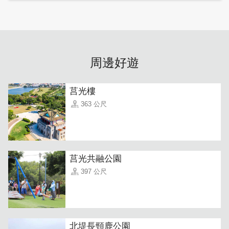
周邊好遊
莒光樓
363 公尺
莒光共融公園
397 公尺
北堤長頸鹿公園