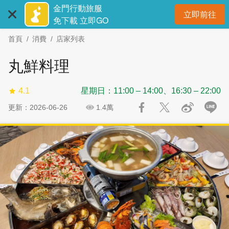
:::
跳
跳
金門行動旅服
立即前往
到
過
開
免下載 立即GO
主
社
首頁
消費
店家列表
要
群
內
分
丸鮮料理
容
享
區
4.1
星期日：11:00 – 14:00、16:30 – 22:00
塊
更新：2026-06-26
1.4萬