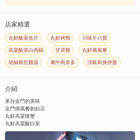
店家精選
丸鮮酸菜魚片
丸鮮烤鴨
川味牛八寶
高粱酸菜白肉鍋
甘蔗雞
丸鮮痛風餐
胡椒豬肚雞湯
涮牛肉多多
頂級刺身拼盤
介紹
來自金門的美味
金門痛風餐創始店
丸鮮高粱嗆蟹
丸鮮高粱酸白菜