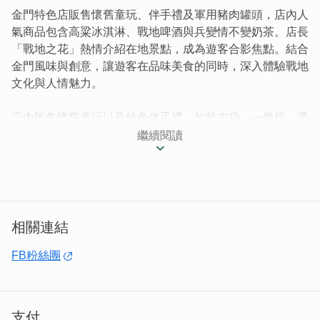
金門特色店販售懷舊童玩、伴手禮及軍用豬肉罐頭，店內人
氣商品包含高粱冰淇淋、戰地啤酒與兵變情不變奶茶。店長
「戰地之花」熱情介紹在地景點，成為遊客合影焦點。結合
金門風味與創意，讓遊客在品味美食的同時，深入體驗戰地
文化與人情魅力。
店內販售懷舊童玩以及特色伴手禮，如帆布袋、一條根，還
有傳統金門家庭必備的軍用豬肉罐頭。親切的闆娘也會熱情
繼續閱讀
地向遊客介紹關於金門各景點的歷史，用熱忱與溫度拉近遊
客與金門的距離。
相關連結
FB粉絲團
支付