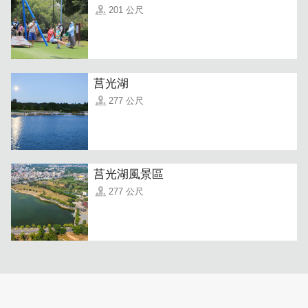
201 公尺
「高粱冰淇淋」
老闆娘特別推薦"金門哈根達斯"，只有在金門才能夠品嘗的
美味，擁有義式冰淇淋扎實、滑順的口感，同時帶陣陣高粱
莒光湖
清香，是大人版限定美味，千萬別錯過了！
277 公尺
莒光湖風景區
277 公尺