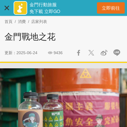
:::
跳
跳
金門行動旅服
立即前往
到
過
開
免下載 立即GO
主
社
首頁
消費
店家列表
要
群
內
分
金門戰地之花
容
享
區
塊
更新：2025-06-24
9436