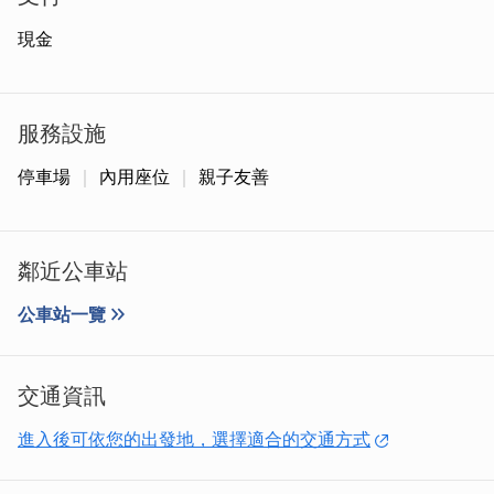
現金
服務設施
大家印象最深刻的絕對是鎮店之寶-戰地之花，因與鄧麗君
停車場
內用座位
親子友善
有幾分神似，老兵便幫其起了這個響噹噹的稱號。許多遊客
來到金門都指定要跟闆娘合照，身穿軍裝、帥氣美麗的老闆
娘無疑成了店內的一大亮點。
鄰近公車站
公車站一覽
交通資訊
進入後可依您的出發地，選擇適合的交通方式