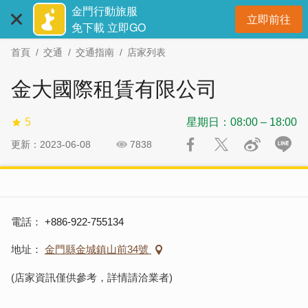
:::
跳
跳
金門行動旅服
立即前往
到
過
開
免下載 立即GO
主
社
首頁
交通
交通指南
店家列表
要
群
內
分
金大國際租賃有限公司
容
享
區
5
星期日：08:00 – 18:00
塊
更新：2023-06-08
7838
電話
+886-922-755134
地址
金門縣金城鎮山前34號
(店家資訊僅供參考，詳情請洽業者)