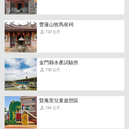
豐蓮山牧馬侯祠
710 公尺
金門縣水產試驗所
730 公尺
賢庵里兒童遊憩區
744 公尺