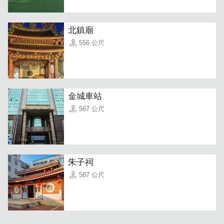
北鎮廟
556 公尺
金城車站
567 公尺
朱子祠
587 公尺
菜單種類豐富多變，你想得到的日本熱食料理手法，這裡幾
乎都有，是聚會場所的好選擇！不只文字描述還加上精美插