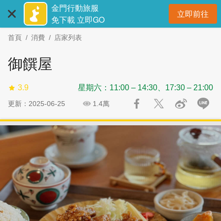
:::
跳
跳
金門行動旅服
立即前往
到
過
開
免下載 立即GO
主
社
首頁
消費
店家列表
要
群
內
分
御饌屋
容
享
區
3.9
星期六：11:00 – 14:30、17:30 – 21:00
塊
更新：2025-06-25
1.4萬