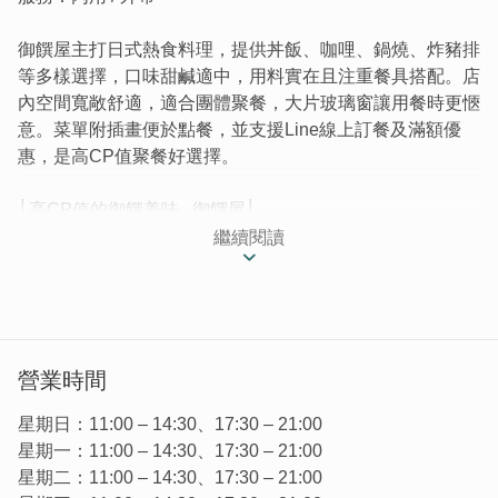
御饌屋主打日式熱食料理，提供丼飯、咖哩、鍋燒、炸豬排
等多樣選擇，口味甜鹹適中，用料實在且注重餐具搭配。店
內空間寬敞舒適，適合團體聚餐，大片玻璃窗讓用餐時更愜
意。菜單附插畫便於點餐，並支援Line線上訂餐及滿額優
惠，是高CP值聚餐好選擇。
│高CP值的御饌美味 ‧ 御饌屋│
自營業以來，主打日式料理而受歡迎至今，像是：炒烏龍、
繼續閱讀
日式咖哩、丼飯、日式炸豬排、日式定食、風味鍋燒等。餐
點好吃多樣化、店面環境好且附近好停車，種種優點都吸引
客人常常來用餐。
營業時間
星期日：11:00 – 14:30、17:30 – 21:00
星期一：11:00 – 14:30、17:30 – 21:00
星期二：11:00 – 14:30、17:30 – 21:00