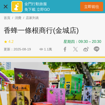
:::
跳
跳
金門行動旅服
立即前往
到
過
開
免下載 立即GO
主
社
首頁
消費
店家列表
要
群
內
分
香蜂一條根商行(金城店)
容
享
區
4.2
星期四：09:30 – 20:30
塊
更新：2025-08-19
1.1萬