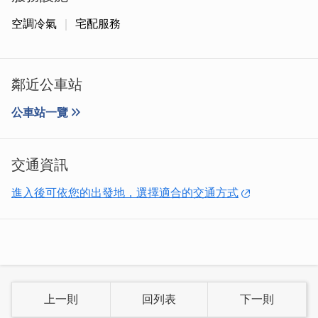
空調冷氣
宅配服務
而白媽媽從小耳濡目染，長大後開始投入一條根的研發，她
鄰近公車站
不是只做傳統，而是想做出更好，在與中國醫藥大學、台大
的團隊研討中，發現香蜂草的舒壓力量，與一條根的深層療
公車站一覽
效結合，能夠將效用達到更高，最後團隊研發出了屬於「香
蜂一條根」的特色產品。也因此，為品牌取名「香蜂」，取
自這兩種草本的融合，是一種傳承與創新的延續。
交通資訊
進入後可依您的出發地，選擇適合的交通方式
上一則
回列表
下一則