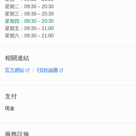
星期二：09:30 – 20:30
星期三：09:30 – 20:30
星期四：09:30 – 20:30
星期五：09:30 – 21:00
香蜂的故事，要從一位做推拿的老爺爺說起。
星期六：09:30 – 21:00
在那個醫療不如現在發達的年代，白爺爺用一雙手幫人解除
痠痛，也在藏書與經驗裡，記錄下「一條根」這味珍貴的草
藥，那時他就知道，這種金門特有的植物，不只能舒筋活
相關連結
絡，還有著來自大地的療癒力。
官方網站
FB粉絲團
支付
現金
服務設施