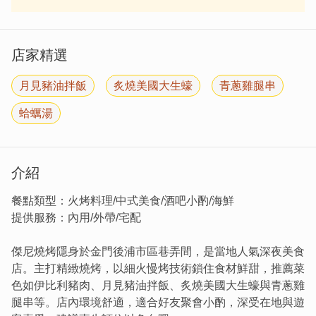
店家精選
月見豬油拌飯
炙燒美國大生蠔
青蔥雞腿串
蛤蠣湯
介紹
餐點類型：火烤料理/中式美食/酒吧小酌/海鮮
提供服務：內用/外帶/宅配
傑尼燒烤隱身於金門後浦市區巷弄間，是當地人氣深夜美食
店。主打精緻燒烤，以細火慢烤技術鎖住食材鮮甜，推薦菜
色如伊比利豬肉、月見豬油拌飯、炙燒美國大生蠔與青蔥雞
腿串等。店內環境舒適，適合好友聚會小酌，深受在地與遊