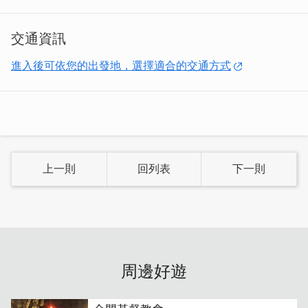
伊比利豬肉，油花分布均勻，一口咬下可以感受肉汁與油脂
完美的搭配，微微焦脆的外皮完美鎖住肉汁，超過癮！
交通資訊
進入後可依您的出發地，選擇適合的交通方式
上一則
回列表
下一則
周邊好遊
「月見豬油拌飯」
豬油拌飯可說是小時候的美味想念吧，利
用金門在地豬板油自煉而成的新鮮豬油及酥炸油蔥酥，在飯
上打上一顆新鮮蛋黃，超級銷魂好吃到不行