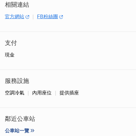
相關連結
官方網站
FB粉絲團
慢工出細活，傑尼燒烤的串燒都是以細火慢烤的，可以完美
的鎖住食材本身的鮮甜與水分，讓燒烤品嘗起來都是鮮嫩多
汁的狀態。
支付
現金
服務設施
空調冷氣
內用座位
提供插座
鄰近公車站
公車站一覽