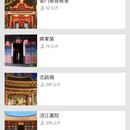
金門基督教會
52 公尺
將軍第
76 公尺
北鎮廟
100 公尺
「炙燒美國大生蠔」
看看這個超狂的大小，美國海運來台急
速冷凍，保證新鮮！飽滿的大生蠔，採用慢火炙燒的方式，
保留生蠔鮮甜的湯汁。（想要生食不炙燒可告知）
浯江書院
109 公尺