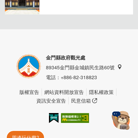
金門縣政府觀光處
89345金門縣金城鎮民生路60號
電話
：+886-82-318823
「蛤蠣湯」
超大顆的蛤蠣，粒粒飽滿，熟度掌握的恰到好
版權宣告
網站資料開放宣告
隱私權政策
處，品嘗時還能感受蛤蠣的湯汁鎖在裏頭，湯底加入薑絲提
資訊安全宣告
民意信箱
味。
我的e政府
無障礙AA
金門旅遊神
周邊玩什麼?