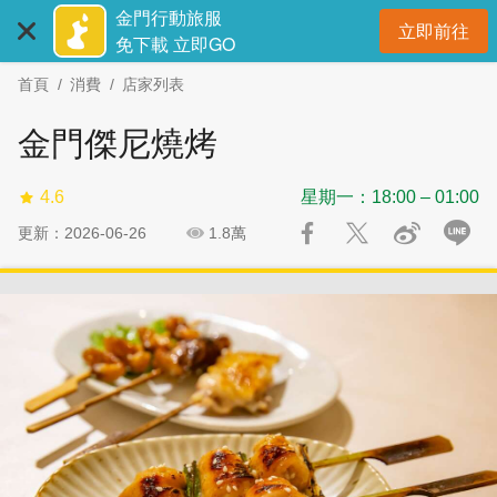
:::
跳
跳
金門行動旅服
立即前往
到
過
開
免下載 立即GO
主
社
首頁
消費
店家列表
要
群
內
分
金門傑尼燒烤
容
享
區
4.6
星期一：18:00 – 01:00
塊
更新：2026-06-26
1.8萬