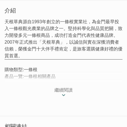
介紹
天根草典源自1993年創立的一條根實業社，為金門最早投
入一條根觀光農業的品牌之一。堅持科學化與品質把關，致
力開發多元一條根商品，成功打造金門代表性健康品牌。
2007年正式推出「天根草典」，以誠信與實在深獲消費者
信賴，榮獲金門十大伴手禮肯定，是旅客選購健康好禮的優
質首選。
購物類型:一條根
產品一覽:一條根相關產品
西元1993年起，本公司創辦人蔡添祿先生依政府政策與市
繼續閱讀
場需求於同年，成立「一條根實業社」率先成立金門一條根
觀光農場。以科學化、專業化、企業化之經營理念，配合產
官學各界共同研發精進，持續開發週邊商品。
相關連結