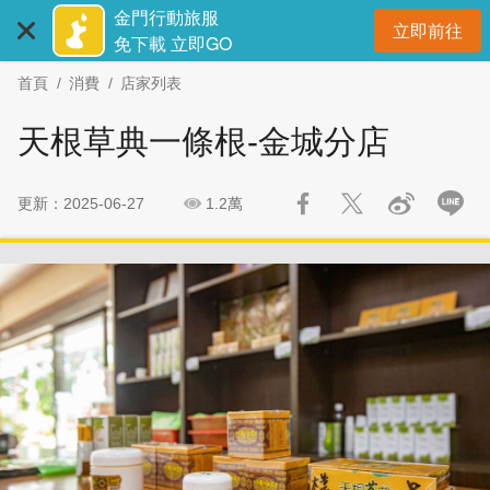
:::
跳
跳
金門行動旅服
立即前往
到
過
開
免下載 立即GO
主
社
首頁
消費
店家列表
要
群
內
分
天根草典一條根-金城分店
容
享
區
塊
更新：2025-06-27
1.2萬