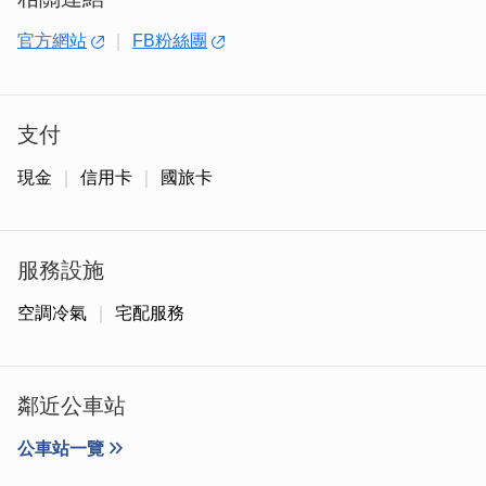
官方網站
FB粉絲團
支付
現金
信用卡
國旅卡
服務設施
空調冷氣
宅配服務
復於西元2007年創立「天根草典」成為金門一條根代表性
的優質形象品牌。由於對品質的一貫堅持，成功讓金門一條
根成為金門具代表性的觀光產業之一，並獲得政府認證與廣
大消費者肯定
鄰近公車站
公車站一覽