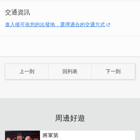
交通資訊
進入後可依您的出發地，選擇適合的交通方式
上一則
回列表
下一則
更入選金門十大特色伴手禮，成功型塑「天根草典」成為優
質一條根和健康產品的代名詞。
天根草典秉持著不過多的商業操作、不標榜百年老店，但對
品質始終如一的堅持，是我們對顧客的保證，我們只提供健
康最有FU的真實感！
周邊好遊
將軍第