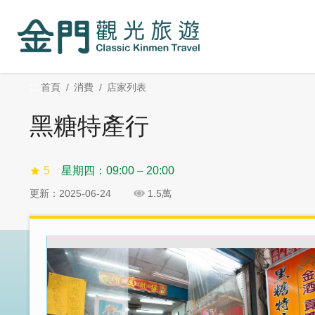
:::
跳
跳
到
過
主
社
要
群
內
分
:::
首頁
消費
店家列表
容
享
區
黑糖特產行
塊
5
星期四：09:00 – 20:00
更新：2025-06-24
1.5萬