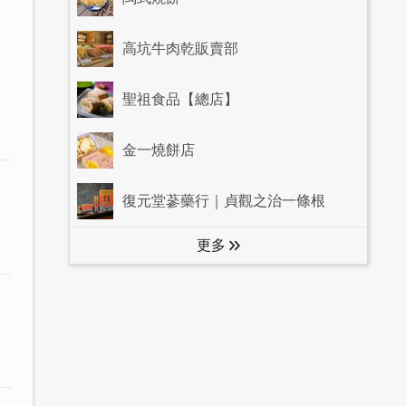
高坑牛肉乾販賣部
聖祖食品【總店】
金一燒餅店
復元堂蔘藥行｜貞觀之治一條根
更多