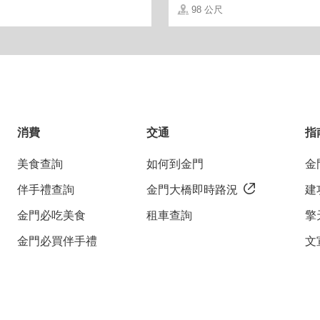
98 公尺
消費
交通
指
能向老闆娘洽詢。
美食查詢
如何到金門
金
伴手禮查詢
金門大橋即時路況
建
金門必吃美食
租車查詢
擎
金門必買伴手禮
文