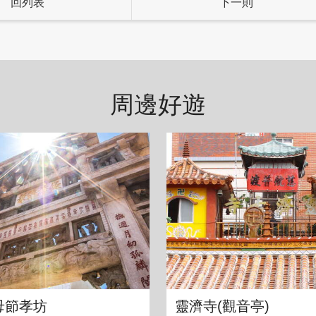
回列表
下一則
周邊好遊
母節孝坊
靈濟寺(觀音亭)