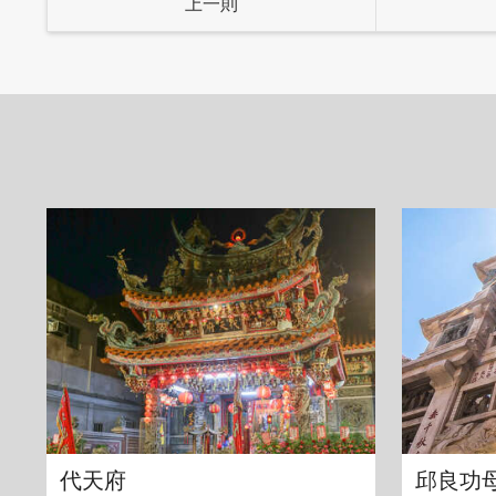
上一則
代天府
邱良功