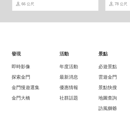
66 公尺
78 公尺
發現
活動
景點
各年分的成高、紀念酒，如欲購買，也都
即時影像
年度活動
必遊景點
探索金門
最新消息
雲遊金門
金門慢遊選集
優惠情報
景點快搜
金門大橋
社群話題
地圖查詢
訪風獅爺