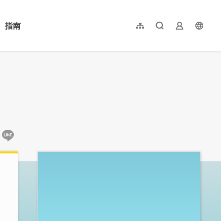
指南
網站導覽
全文檢索
業者登入
langu
简体中文
English
日本語
한국어
:::