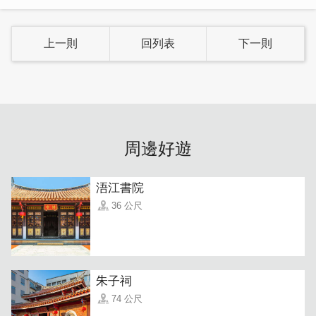
上一則
回列表
下一則
手沖單品咖啡和手沖特調拿鐵為利雷招牌，自烘的咖啡豆加
周邊好遊
上老闆純熟的咖啡技術，迷人的咖啡香，順口口感，絕對值
得您一試!
浯江書院
36 公尺
朱子祠
74 公尺