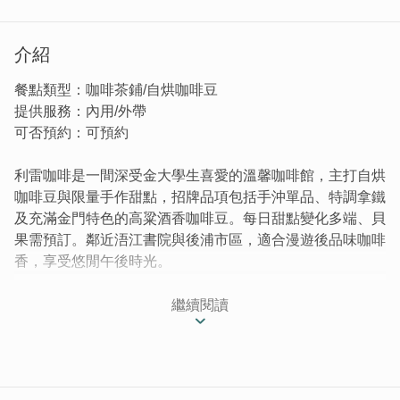
介紹
餐點類型：咖啡茶鋪/自烘咖啡豆
提供服務：內用/外帶
可否預約：可預約
利雷咖啡是一間深受金大學生喜愛的溫馨咖啡館，主打自烘
咖啡豆與限量手作甜點，招牌品項包括手沖單品、特調拿鐵
及充滿金門特色的高粱酒香咖啡豆。每日甜點變化多端、貝
果需預訂。鄰近浯江書院與後浦市區，適合漫遊後品味咖啡
香，享受悠閒午後時光。
溫馨的小店裡應有盡有，從點心到咖啡，從源頭到成品，老
繼續閱讀
闆用心烘焙將美味與放鬆的心情送到各位手中，在這邊可以
伴隨著咖啡香，好好享受愜意的下午時光。