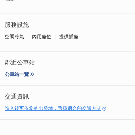
服務設施
空調冷氣
內用座位
提供插座
鄰近公車站
每日的甜點種類都不相同，怎麼吃都不膩~這邊的甜品與咖
啡可是金大學生的最愛~臉書粉專上也能看到當日限量品項
公車站一覽
喔。
交通資訊
進入後可依您的出發地，選擇適合的交通方式