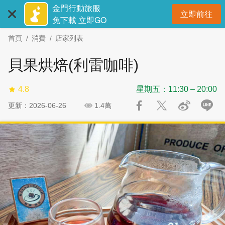
:::
跳
跳
金門行動旅服
立即前往
到
過
開
免下載 立即GO
主
社
首頁
消費
店家列表
要
群
內
分
貝果烘焙(利雷咖啡)
容
享
區
4.8
星期五：11:30 – 20:00
塊
更新：2026-06-26
1.4萬