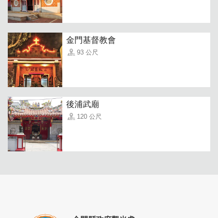
金門基督教會
「高粱酒香咖啡豆」
撲鼻而來的高粱香氣，嘴巴淡淡的酒
93 公尺
香，咖啡和高粱的香氣相輔相成，兩種味道令人驚喜地相當
速配，是喝不醉的咖啡~店面也有嚐鮮價手沖現喝哦。
後浦武廟
120 公尺