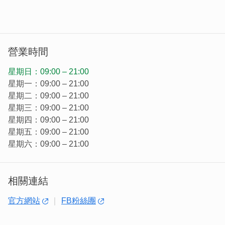
以傳統鍛造現代生命
「在新舊之間找到平衡點」是金合利師傅不斷思索的目標，
因此結合日本工業設計精英為「金合利」打造新價值。新一
營業時間
代金門鋼刀講究實用與機能性，刀身強調造型美與現代感，
堪稱工藝經典傑作，也為傳承逾一甲子的老店注入國際視
星期日：09:00 – 21:00
野。
星期一：09:00 – 21:00
星期二：09:00 – 21:00
星期三：09:00 – 21:00
星期四：09:00 – 21:00
星期五：09:00 – 21:00
星期六：09:00 – 21:00
相關連結
官方網站
FB粉絲團