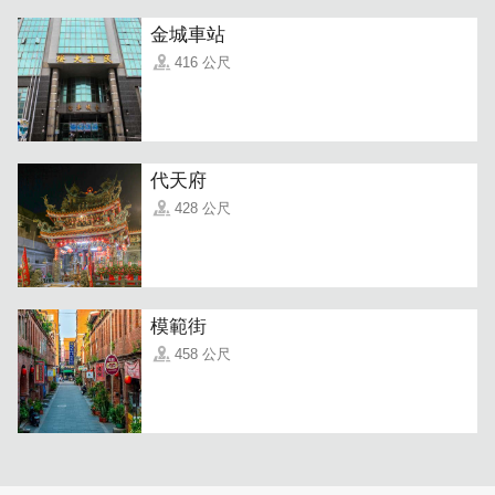
金城車站
416 公尺
代天府
※資料來源：金合利鋼刀 官方粉絲團 / 官網
428 公尺
模範街
458 公尺