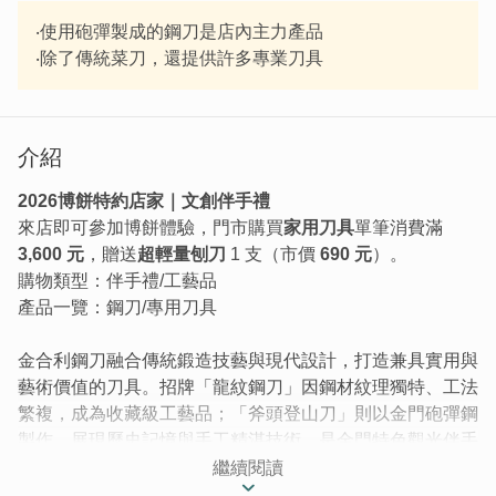
‧使用砲彈製成的鋼刀是店內主力產品
‧除了傳統菜刀，還提供許多專業刀具
介紹
2026博餅特約店家｜文創伴手禮
來店即可參加博餅體驗，門市購買
家用刀具
單筆消費滿
3,600 元
，贈送
超輕量刨刀
1 支（市價
690 元
）。
購物類型：伴手禮/工藝品
產品一覽：鋼刀/專用刀具
金合利鋼刀融合傳統鍛造技藝與現代設計，打造兼具實用與
藝術價值的刀具。招牌「龍紋鋼刀」因鋼材紋理獨特、工法
繁複，成為收藏級工藝品；「斧頭登山刀」則以金門砲彈鋼
製作，展現歷史記憶與手工精湛技術，是金門特色觀光伴手
禮的代表之一。
繼續閱讀