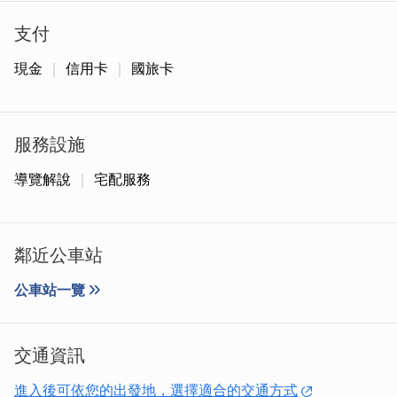
支付
現金
信用卡
國旅卡
「家庭用龍紋鋼刀」
改寫金門鋼刀歷史，讓菜刀躍升藝術領
域，也成為鑑賞家蒐藏的工藝品。緊密紮實的鋼材，經過精
服務設施
密壓疊，焠煉出獨一無二的紋理，過程繁複耗時，無法大量
生產，龍紋刀更形珍貴。
導覽解說
宅配服務
鄰近公車站
公車站一覽
交通資訊
進入後可依您的出發地，選擇適合的交通方式