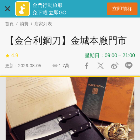
:::
跳
跳
金門行動旅服
立即前往
到
過
開
免下載 立即GO
主
社
首頁
消費
店家列表
要
群
內
分
【金合利鋼刀】金城本廠門市
容
享
區
4.9
星期日：09:00 – 21:00
塊
更新：2026-08-05
1.7萬