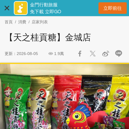
:::
跳
跳
金門行動旅服
立即前往
到
過
開
免下載 立即GO
主
社
首頁
消費
店家列表
要
群
內
分
【天之桂貢糖】金城店
容
享
區
塊
更新：2026-08-05
1.9萬