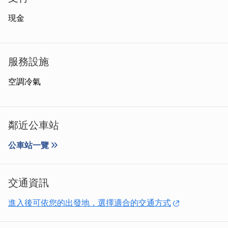
力、細工慢活的貢糖製作創新研發，今日相傳係明代閩南貢
品，品茗茶點，實至名歸。展現最富於中國人情味的美食饗
現金
宴，並屢獲食品品質評鑑大獎。兩岸自由往來一份最富文化
氣息的伴手好禮！
服務設施
空調冷氣
鄰近公車站
公車站一覽
交通資訊
進入後可依您的出發地，選擇適合的交通方式