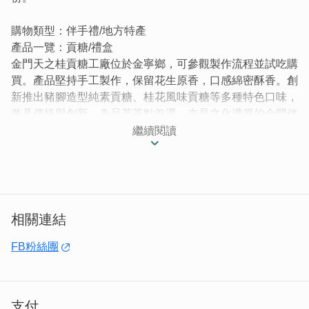
購物類型：伴手禮/地方特產
產品一覽：貢糖/禮盒
金門天之桂貢糖工廠位於金寧鄉，可參觀製作流程並試吃購
買。產品堅持手工製作，保留花生原香，口感綿密酥香。創
新推出豬腳造型純素貢糖、桂花風味貢糖等多種特色口味，
兼具傳統與創新。為品茗茶點首選，亦是文化濃厚的金門伴
手禮。
繼續閱讀
天之桂貢糖綿密厚實，口感極佳，更研發有許多新口味問
世,獨有配方，口味特別。工廠在金寧鄉西埔頭111-1號，工
廠可以參觀貢糖現場老闆李清桂親自領導一群師傅製作，自
由試吃，現場購買包裝。
相關連結
自古以來，閩南民俗有品茶的習慣，一般糕餅點心是茶點的
上選，金門早期糕餅製作種類很多，而其中貢糖也是糕餅類
FB粉絲團
的一種。貢糖製作程序是需要把花生炒過，摃打成花生粉，
麥芽熬煮、攪拌，壓製，最後手切成一小塊一小塊貢糖，入
口即化，香味四溢，口齒留香。遵循古法精緻手藝，經過勞
支付