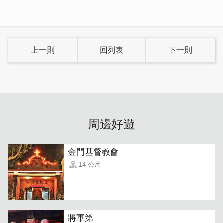
「豬腳貢糖」
什麼！貢糖裡頭居然包豬腳?!聽到豬腳貢糖都
誤以為是添加豬肉製成的貢糖，人客啊⋯⋯是個大誤會唷~
我們家的豬腳貢糖它是純素的，取名為豬腳，是形容它的形
狀跟豬蹄ㄧ樣外皮是麥芽加上麵粉熬煮數小時製成，中間內
上一則
回列表
下一則
餡是原味花生酥，外Q內酥的雙層口感，咀嚼起來Q彈不黏
牙
口齒留香唷！
豬腳貢糖，
是在地人來店的貢糖首選！吃過
都說讚。
周邊好遊
金門基督教會
14 公尺
將軍第