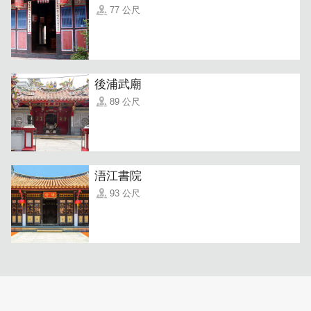
77 公尺
「傳統原味貢糖」
秉持純手工製作！製程繁複，花生壓磨製
作，保留花生原始風味，香酥口感，細緻綿密，入口即化。
沒吃過傳統原味貢糖 別說您吃過金門貢糖，金門道地吃法
後浦武廟
報您嚐嚐，傳統貢糖捏碎夾於饅頭/吐司超絕配，
春捲金門
89 公尺
俗稱七餅，將傳統貢糖捏碎撒上，配上傳統貢糖 別有一般
風味！
浯江書院
93 公尺