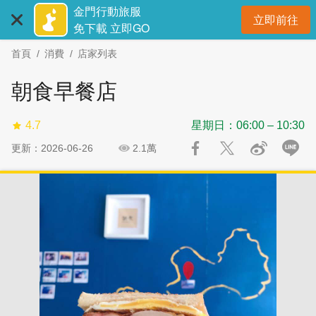
:::
跳
跳
金門行動旅服
立即前往
到
過
開
免下載 立即GO
主
社
首頁
消費
店家列表
要
群
內
分
朝食早餐店
容
享
區
4.7
星期日：06:00 – 10:30
塊
更新：2026-06-26
2.1萬