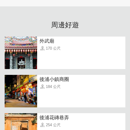
周邊好遊
外武廟
170 公尺
後浦小鎮商圈
184 公尺
後浦花磚巷弄
254 公尺