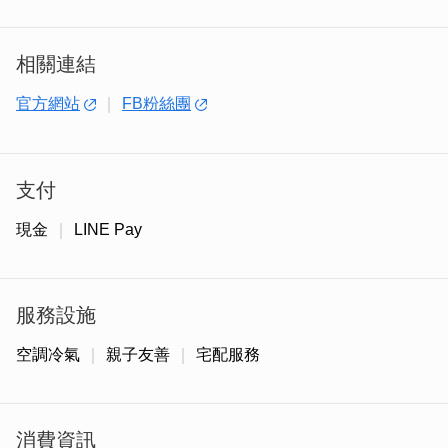
相關連結
官方網站
FB粉絲團
支付
創辦人自幼熱愛烘焙，國中畢業後前往台北深造，返鄉後創
現金
LINE Pay
立了這家店，並持續推出創新產品。我家蛋糕的招牌產品巧
妙融合當地特色，不僅美味誘人，更傳遞了金門的深厚文化
底蘊。像高粱布朗尼蛋糕和高粱酸白菜鹹蛋糕等特色伴手
服務設施
禮，結合了金門的砲戰歷史，象徵祝福與美好，成為備受歡
迎的伴手禮。
空調冷氣
親子友善
宅配服務
消費資訊