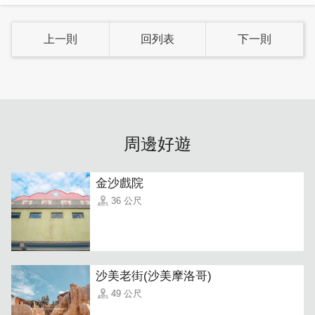
上一則
回列表
下一則
周邊好遊
「高粱布朗尼蛋糕」巧妙結合金門的農業特產，採用進口巧
金沙戲院
克力和金門高粱酒，再加上奶油製作而成，蛋糕表層點綴著
道地的高粱粒，口感扎實綿密，濃郁的巧克力香氣層次分
36 公尺
明，令人難以忘懷。而「高粱酸白菜鹹蛋糕」則是本店獨創
的絕妙滋味，以金門特產的高粱酒糟酸白菜為主要配料，搭
配燻香的培根，創造出甜鹹交織、綿密爽口的獨特口感，讓
人一口接一口！
沙美老街(沙美摩洛哥)
49 公尺