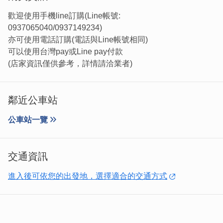
歡迎使用手機line訂購(Line帳號:
0937065040/0937149234)
亦可使用電話訂購(電話與Line帳號相同)
可以使用台灣pay或Line pay付款
(店家資訊僅供參考，詳情請洽業者)
鄰近公車站
除了不斷研發新的特色商品，我家蛋糕的店面與包裝也隨之
公車站一覽
創新。我們以金沙戲院、水獺和風獅爺為靈感，打造出專屬
於我家蛋糕的可愛風格，讓包裝不僅現代化，還充滿金門的
交通資訊
地方特色。這些改變讓店面變得更加溫馨，為顧客營造出一
個親切而舒適的環境。
進入後可依您的出發地，選擇適合的交通方式