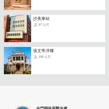
沙美車站
97 公尺
張文帝洋樓
189 公尺
此外，店內的雪藏拿鐵咖啡麵包和仿真芋頭酥也廣受歡迎，
成為遊客和當地人的必買美食。
「雪藏拿鐵咖啡麵包」酥脆的外皮由咖啡鮮麵糰製成，包覆
著滑嫩的鮮奶內餡，濃郁的咖啡香氣與奶油香氣交織，冷凍
後退冰食用，口感清新可口，讓人倍感幸福，當作早餐、下
午茶、宵夜都很適合，也是大家熱門團購的招牌商品。
金門縣政府觀光處