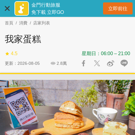
:::
跳
跳
金門行動旅服
立即前往
到
過
開
免下載 立即GO
主
社
首頁
消費
店家列表
要
群
內
分
我家蛋糕
容
享
區
4.5
星期日：06:00 – 21:00
塊
更新：2026-08-05
2.8萬