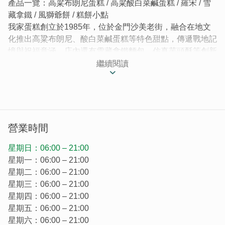
產品一覽：高粱布朗尼蛋糕 / 高粱酸白菜鹹蛋糕 / 羅宋 / 雪
藏拿鐵 / 風獅爺餅 / 糕餅小點
我家蛋糕創立於1985年，位於金門沙美老街，融合在地文
化推出高粱布朗尼、酸白菜鹹蛋糕等特色甜點，傳遞戰地記
憶與祝福意涵。店內還有雪藏拿鐵麵包、仿真芋頭酥等創新
美食，深受旅客與當地人喜愛。結合金門意象設計包裝，並
繼續閱讀
提供宅配與多元付款方式，是來金門不可錯過的伴手禮名
店。
| 戰地最佳伴手禮，我家蛋糕的甜蜜故事與獨特風味 |
成立於1985年的我家蛋糕，坐落於充滿懷舊氛圍的沙美老
營業時間
街，緊鄰金沙戲院，承載著當地居民珍貴的回憶，成為他們
從小到大的甜蜜伴侶，近40年的歷史讓我家蛋糕成為金門
星期日：06:00 – 21:00
居民生活的一部分，也成為無數遊子的青春記憶。
星期一：06:00 – 21:00
星期二：06:00 – 21:00
星期三：06:00 – 21:00
星期四：06:00 – 21:00
星期五：06:00 – 21:00
星期六：06:00 – 21:00