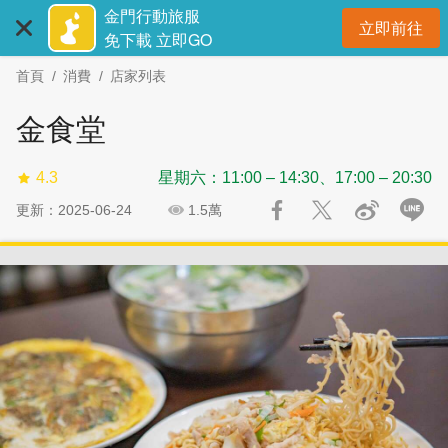
:::
跳
跳
金門行動旅服
立即前往
到
過
開
免下載 立即GO
主
社
首頁
消費
店家列表
要
群
內
分
金食堂
容
享
區
4.3
星期六：11:00 – 14:30、17:00 – 20:30
塊
更新：2025-06-24
1.5萬