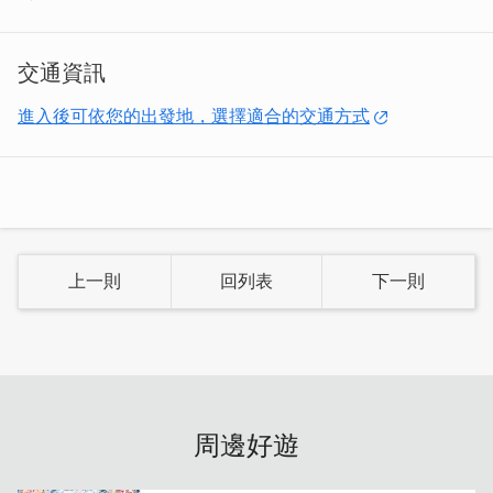
交通資訊
進入後可依您的出發地，選擇適合的交通方式
菜色琳瑯滿目，有清爽美味的多種湯品，也有濃郁下飯的香
噴噴燴飯，每個感覺都很好吃，看著菜單都要選擇障礙了呢
~
上一則
回列表
下一則
周邊好遊