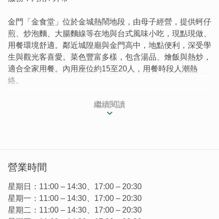
金門「金食堂」位於金城熱鬧地段，由母子經營，提供蚵仔
煎、炒泡麵、大腸麵線等在地與台式風味小吃，現點現做、
用餐環境舒適。鄰近城隍廟與金門高中，地點便利，深受學
生與觀光客喜愛。菜色豐富多樣，包含湯品、燴飯與熱炒，
適合全家用餐。內用座位約15至20人，用餐時段人潮熱
絡。
│回憶中的滋味
—
金食堂│
繼續閱讀
金食堂位於金城光前路與中興路口，鄰近城隍廟，是一家由
母子合力經營的小吃店。店內環境乾淨舒適，食材新鮮現點
現做。人氣美食金門口味蚵仔煎、戰地風味炒泡麵、古早味
海蚵麵線、台灣口味大腸麵線。
營業時間
星期日：11:00 – 14:30、17:00 – 20:30
星期一：11:00 – 14:30、17:00 – 20:30
星期二：11:00 – 14:30、17:00 – 20:30