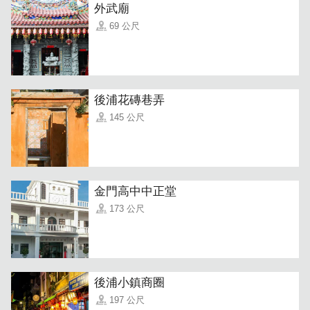
外武廟
69 公尺
「金食堂」開設在金門高中籃球場旁，離市區不遠，一到用
餐時間便會看到不少人潮前來點餐。點餐後向店內走就是內
用座位區，可容納 15-20人用餐。
後浦花磚巷弄
145 公尺
金門高中中正堂
173 公尺
後浦小鎮商圈
197 公尺