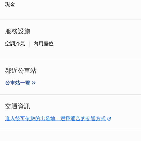
現金
服務設施
空調冷氣
內用座位
鄰近公車站
雖是主打傳統小吃，但店內乾淨明亮，座位間格也不會太擁
擠，讓客人能舒適用餐。
公車站一覽
交通資訊
進入後可依您的出發地，選擇適合的交通方式