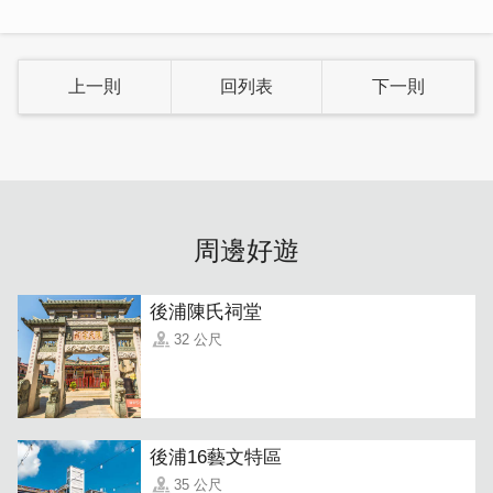
上一則
回列表
下一則
麵飯類的主食各有多種選擇，雞肉、豬肉、海鮮類通通有！
點了主餐後別忘了來份小菜跟湯品，吃飽喝足才過癮。
周邊好遊
後浦陳氏祠堂
32 公尺
後浦16藝文特區
35 公尺