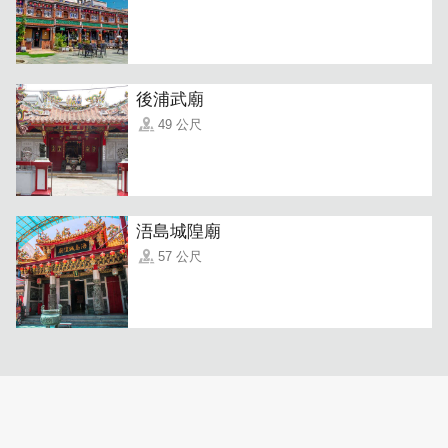
後浦武廟
49 公尺
浯島城隍廟
57 公尺