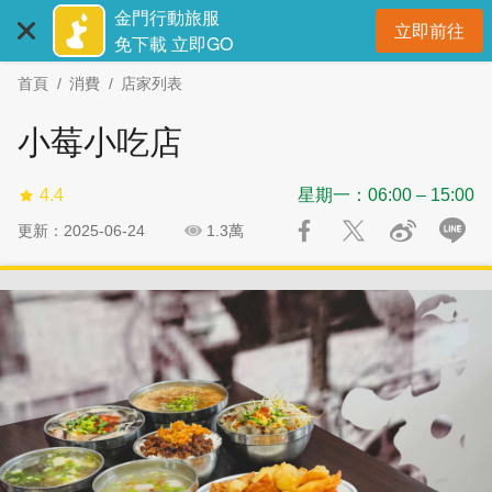
:::
跳
跳
金門行動旅服
立即前往
到
過
開
免下載 立即GO
主
社
首頁
消費
店家列表
要
群
內
分
小莓小吃店
容
享
區
4.4
星期一：06:00 – 15:00
塊
更新：2025-06-24
1.3萬