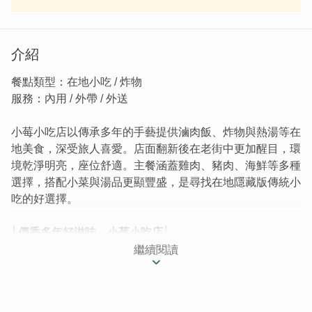
介紹
餐點類型：在地小吃 / 炸物
服務：內用 / 外帶 / 外送
小莓小吃店以傳承多年的手藝提供滷肉飯、炸物與熱湯等在
地美食，深受旅人喜愛。店面翻新後在老街中更加醒目，環
境乾淨明亮，座位舒適。主餐涵蓋雞肉、豬肉、海鮮等多種
選擇，搭配小菜與湯品更顯豐盛，是尋找在地隱藏版傳統小
吃的好選擇。
│傳香多年好滋味，小莓小吃店│
簡單的小吃，不簡單的好手藝！用餐時段不妨來碗鹹甜適宜
繼續閱讀
的滷肉飯、酥脆炸物與熱騰騰的美味鹹湯。一代代傳承下來
的美味，等你來享用~