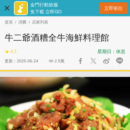
:::
跳
跳
金門行動旅服
立即前往
到
過
開
免下載 立即GO
主
社
首頁
消費
店家列表
要
群
內
分
牛二爺酒糟全牛海鮮料理館
容
享
區
4.1
星期日：休息
塊
更新：2025-06-24
2.5萬