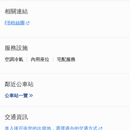
相關連結
FB粉絲團
店內產品皆由原料直接製作而成，不添加任何人工色素與防
腐劑，是最天然的原味，雖然製作起來耗工費時，但也是如
服務設施
此我們才能賣得安心，客人也吃得安心。
空調冷氣
內用座位
宅配服務
我們的每道料理都是由師傅精挑細選的食材所製，最新鮮的
食材提供給懂吃的你，讓你吃得滿足吃得放心！
鄰近公車站
公車站一覽
交通資訊
進入後可依您的出發地，選擇適合的交通方式