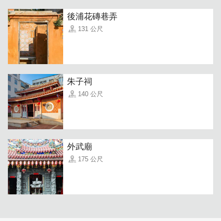
後浦花磚巷弄
131 公尺
我們提供素食、熱炒、飯、麵、湯等各式菜色，更不用說一
定有的金門牛肉、石蚵料理。店內產品皆可冷凍宅配，就算
想當伴手禮也都幫您備妥妥，黑貓直接送到家！
朱子祠
140 公尺
外武廟
175 公尺