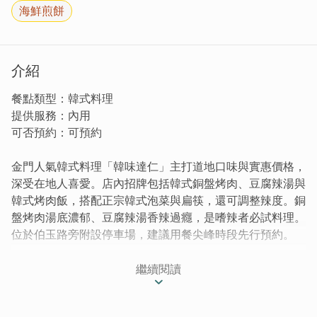
海鮮煎餅
介紹
餐點類型：韓式料理
提供服務：內用
可否預約：可預約
金門人氣韓式料理「韓味達仁」主打道地口味與實惠價格，
深受在地人喜愛。店內招牌包括韓式銅盤烤肉、豆腐辣湯與
韓式烤肉飯，搭配正宗韓式泡菜與扁筷，還可調整辣度。銅
盤烤肉湯底濃郁、豆腐辣湯香辣過癮，是嗜辣者必試料理。
位於伯玉路旁附設停車場，建議用餐尖峰時段先行預約。
說到金門的韓式料理，韓味達仁絕對是在地人共同的口袋名
繼續閱讀
單，實惠的價格，道地口味，征服許多人的胃，難怪到了尖
峰用餐時間總是一位難求，建議來之前可以先預約。