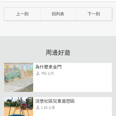
上一則
回列表
下一則
「豆腐辣湯」
老闆最推薦的豆腐辣湯，也是回頭率超高的品
項，重口味的辣湯配上軟嫩的豆腐，入口即化豆腐摻著過癮
周邊好遊
的辣度勁味十足，裏頭的配料吸附辣度滿分的湯汁，嗜辣的
你絕對不能錯過這一道！若害怕太辣的人，點餐時可以調整
辣度喔~
為什麼來金門
755 公尺
頂堡社區兒童遊憩區
1.16 公里