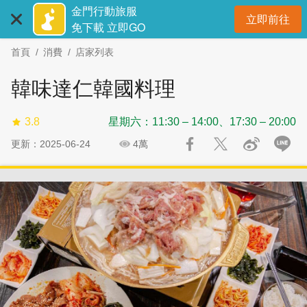
:::
跳
跳
金門行動旅服
立即前往
到
過
開
免下載 立即GO
主
社
首頁
消費
店家列表
要
群
內
分
韓味達仁韓國料理
容
享
區
3.8
星期六：11:30 – 14:00、17:30 – 20:00
塊
更新：2025-06-24
4萬