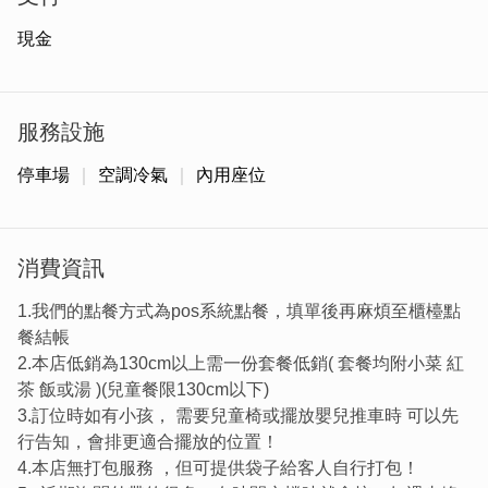
現金
服務設施
停車場
空調冷氣
內用座位
套餐都有附上白飯、紅茶及韓式小菜，其中韓式泡菜口味相
消費資訊
當道地，酸辣層次分明，讓人一試成主顧。韓味達仁不只餐
點口味道地，就連是筷子也是細長的韓式扁筷，韓味十足。
1.我們的點餐方式為pos系統點餐，填單後再麻煩至櫃檯點
餐結帳
2.本店低銷為130cm以上需一份套餐低銷( 套餐均附小菜 紅
茶 飯或湯 )(兒童餐限130cm以下)
3.訂位時如有小孩， 需要兒童椅或擺放嬰兒推車時 可以先
行告知，會排更適合擺放的位置！
4.本店無打包服務 ，但可提供袋子給客人自行打包！