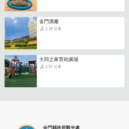
金門酒廠
1.24 公里
「韓式烤肉飯」
百吃不膩的韓式烤肉飯，是經典中的經典，
韓式烤肉要好吃，醬汁絕對是箇中奧秘，韓味達仁的醬汁保
證讓你胃口大開！白飯一口接一口。
大同之家育幼廣場
1.57 公里
金門縣政府觀光處