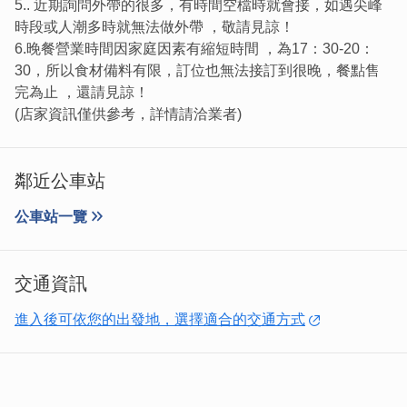
5.. 近期詢問外帶的很多，有時間空檔時就會接，如遇尖峰
時段或人潮多時就無法做外帶 ，敬請見諒！
6.晚餐營業時間因家庭因素有縮短時間 ，為17：30-20：
30，所以食材備料有限，訂位也無法接訂到很晚，餐點售
完為止 ，還請見諒！
(店家資訊僅供參考，詳情請洽業者)
「韓式銅盤烤肉」
韓式銅盤高導熱的特性，所以可以完美的
鄰近公車站
鎖住肉汁，肉片先以特製醬汁調味過，只要等到熟透就能享
用了。烤肉汁的精華順著銅盤融入湯底，與蔬菜金針菇下去
公車站一覽
熬煮，將鍋物襯托得甘甜美味、口味濃郁，超級下飯！
交通資訊
進入後可依您的出發地，選擇適合的交通方式