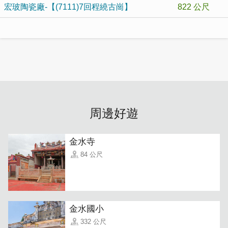
宏玻陶瓷廠-【(7111)7回程繞古崗】
822 公尺
周邊好遊
金水寺
84 公尺
金水國小
332 公尺