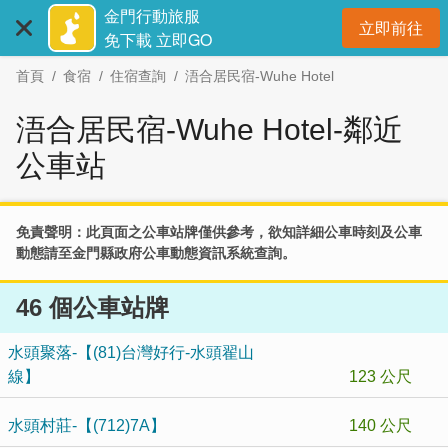
:::
跳
金門行動旅服
立即前往
到
開
免下載 立即GO
主
首頁
食宿
住宿查詢
浯合居民宿-Wuhe Hotel
要
內
浯合居民宿-Wuhe Hotel-鄰近
容
區
公車站
塊
免責聲明：此頁面之公車站牌僅供參考，欲知詳細公車時刻及公車
動態請至
金門縣政府公車動態資訊系統
查詢。
46 個公車站牌
水頭聚落-【(81)台灣好行-水頭翟山
線】
123 公尺
水頭村莊-【(712)7A】
140 公尺