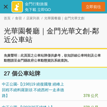
:::
跳
金門行動旅服
立即前往
到
開
免下載 立即GO
主
首頁
食宿
店家列表
光華園餐廳｜金門光華文創
要
內
光華園餐廳｜金門光華文創-鄰
容
區
近公車站
塊
免責聲明：此頁面之公車站牌僅供參考，欲知詳細公車時刻及公車
動態請至
金門縣政府公車動態資訊系統
查詢。
27 個公車站牌
中正公園-【(198)19 繞復國墩 繞峰上
回程不繞料羅新頭 不繞西村一走承德
路】
378 公尺