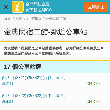
:::
跳
金門行動旅服
立即前往
到
開
免下載 立即GO
主
首頁
食宿
住宿查詢
金典民宿二館
要
內
金典民宿二館-鄰近公車站
容
區
塊
免責聲明：此頁面之公車站牌僅供參考，欲知詳細公車時刻及公車
動態請至
金門縣政府公車動態資訊系統
查詢。
17 個公車站牌
西路-【(8821)Y9(8821)(高職、城中、
高中)】
134 公尺
西路-【(8822)Y2(8822)(高中、城中、
高職)】
134 公尺