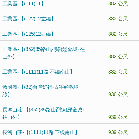
工業區-【(111)11】
882 公尺
工業區-【(122)12左繞】
882 公尺
工業區-【(125)12右繞】
882 公尺
工業區-【(352)35路山烈線(經金城) 往
山外】
882 公尺
工業區-【(1111)11路 不繞南山】
882 公尺
救國團-【(82)台灣好行-古寧頭戰場
線】
936 公尺
長鴻山莊-【(352)35路山烈線(經金城)
往山外】
939 公尺
長鴻山莊-【(1111)11路 不繞南山】
939 公尺