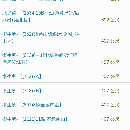
北堤路-【(1534)15B往烈嶼(黃厝進/后
頭出) 繞北提】
392 公尺
衛生所-【(352)35路山烈線(經金城) 往
山外】
407 公尺
衛生所-【(613)6去程北堤路經浯江橋
回程繞城區】
407 公尺
衛生所-【(712)7A】
407 公尺
衛生所-【(713)7B】
407 公尺
衛生所-【(891)8繞金城市區】
407 公尺
衛生所-【(1111)11路 不繞南山】
407 公尺