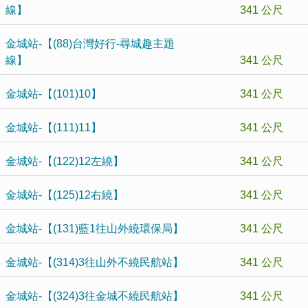
線】
341 公尺
金城站-【(88)台灣好行-尋城趣主題
線】
341 公尺
金城站-【(101)10】
341 公尺
金城站-【(111)11】
341 公尺
金城站-【(122)12左繞】
341 公尺
金城站-【(125)12右繞】
341 公尺
金城站-【(131)藍1往山外繞環保局】
341 公尺
金城站-【(314)3往山外不繞民航站】
341 公尺
金城站-【(324)3往金城不繞民航站】
341 公尺