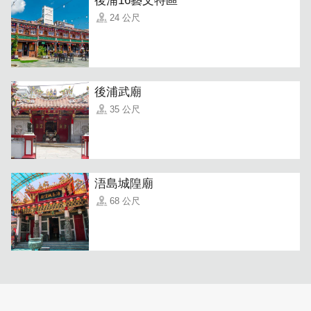
後浦16藝文特區
24 公尺
後浦武廟
35 公尺
浯島城隍廟
68 公尺