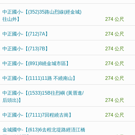
中正國小-【(352)35路山烈線(經金城)
往山外】
274 公尺
中正國小-【(712)7A】
274 公尺
中正國小-【(713)7B】
274 公尺
中正國小-【(891)8繞金城市區】
274 公尺
中正國小-【(1111)11路 不繞南山】
274 公尺
中正國小-【(1533)15B往烈嶼 (黃厝進/
后頭出)】
274 公尺
中正國小-【(7111)7回程繞古崗】
274 公尺
金城國中-【(613)6去程北堤路經浯江橋