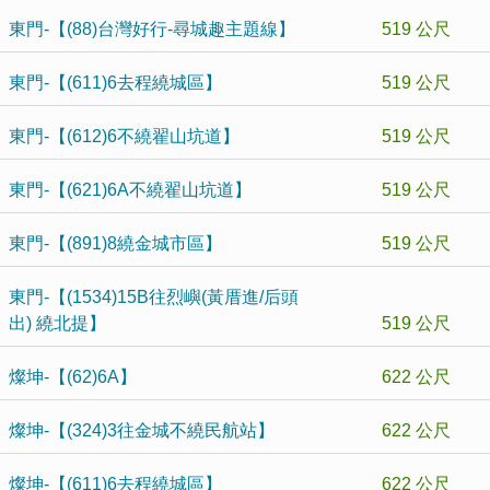
東門-【(88)台灣好行-尋城趣主題線】
519 公尺
東門-【(611)6去程繞城區】
519 公尺
東門-【(612)6不繞翟山坑道】
519 公尺
東門-【(621)6A不繞翟山坑道】
519 公尺
東門-【(891)8繞金城市區】
519 公尺
東門-【(1534)15B往烈嶼(黃厝進/后頭
出) 繞北提】
519 公尺
燦坤-【(62)6A】
622 公尺
燦坤-【(324)3往金城不繞民航站】
622 公尺
燦坤-【(611)6去程繞城區】
622 公尺