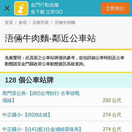
:::
跳
金門行動旅服
立即前往
到
開
免下載 立即GO
主
首頁
食宿
店家列表
浯倆牛肉麵
要
內
浯倆牛肉麵-鄰近公車站
容
區
塊
免責聲明：此頁面之公車站牌僅供參考，欲知詳細公車時刻及公車
動態請至
金門縣政府公車動態資訊系統
查詢。
128 個公車站牌
西門里公所-【(82)台灣好行-古寧頭戰
場線】
232 公尺
中正國小-【(92)9左繞】
274 公尺
中正國小-【(141)藍1往金城繞環保局】
274 公尺