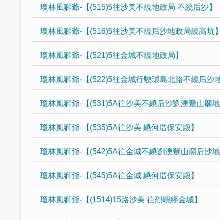
瓊林風獅爺-【(515)5往沙美不繞地政局 不繞后沙】
瓊林風獅爺-【(516)5往沙美不繞后沙地政局繞高坑
瓊林風獅爺-【(521)5往金城不繞地政局】
瓊林風獅爺-【(522)5往金城行駛環島北路不繞后沙
瓊林風獅爺-【(531)5A往沙美不繞后沙劉澳鶯山廟
瓊林風獅爺-【(535)5A往沙美 繞何厝保安殿】
瓊林風獅爺-【(542)5A往金城不繞劉澳鶯山廟后沙
瓊林風獅爺-【(545)5A往金城 繞何厝保安殿】
瓊林風獅爺-【(1514)15路沙美 往烈嶼經金城】