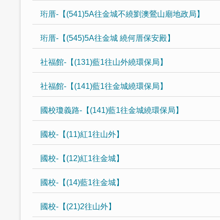
珩厝-【(541)5A往金城不繞劉澳鶯山廟地政局】
珩厝-【(545)5A往金城 繞何厝保安殿】
社福館-【(131)藍1往山外繞環保局】
社福館-【(141)藍1往金城繞環保局】
國校瓊義路-【(141)藍1往金城繞環保局】
國校-【(11)紅1往山外】
國校-【(12)紅1往金城】
國校-【(14)藍1往金城】
國校-【(21)2往山外】