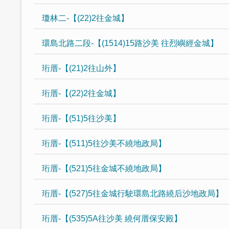
瓊林二-【(22)2往金城】
環島北路二段-【(1514)15路沙美 往烈嶼經金城】
珩厝-【(21)2往山外】
珩厝-【(22)2往金城】
珩厝-【(51)5往沙美】
珩厝-【(511)5往沙美不繞地政局】
珩厝-【(521)5往金城不繞地政局】
珩厝-【(527)5往金城行駛環島北路繞后沙地政局】
珩厝-【(535)5A往沙美 繞何厝保安殿】