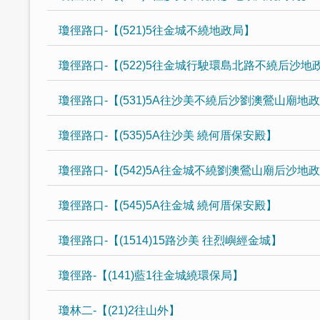
瓊徑路口-【(521)5往金城不繞地政局】
瓊徑路口-【(522)5往金城行駛環島北路不繞后沙地
瓊徑路口-【(531)5A往沙美不繞后沙劉澳鶯山廟地
瓊徑路口-【(535)5A往沙美 繞何厝保安殿】
瓊徑路口-【(542)5A往金城不繞劉澳鶯山廟后沙地
瓊徑路口-【(545)5A往金城 繞何厝保安殿】
瓊徑路口-【(1514)15路沙美 往烈嶼經金城】
瓊徑路-【(141)藍1往金城繞環保局】
瓊林二-【(21)2往山外】