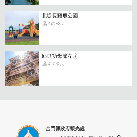
北堤長頸鹿公園
424 公尺
邱良功母節孝坊
427 公尺
金門縣政府觀光處