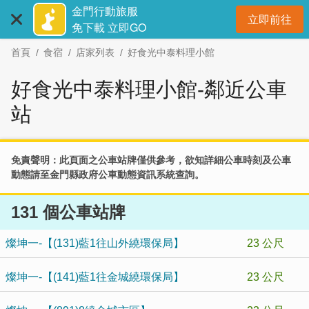
:::
跳
金門行動旅服
立即前往
到
開
免下載 立即GO
主
首頁
食宿
店家列表
好食光中泰料理小館
要
內
好食光中泰料理小館-鄰近公車
容
區
站
塊
免責聲明：此頁面之公車站牌僅供參考，欲知詳細公車時刻及公車
動態請至
金門縣政府公車動態資訊系統
查詢。
131 個公車站牌
燦坤一-【(131)藍1往山外繞環保局】
23 公尺
燦坤一-【(141)藍1往金城繞環保局】
23 公尺