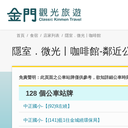
:::
跳
到
主
要
內
:::
首頁
食宿
店家列表
隱室．微光丨咖啡館
容
區
隱室．微光丨咖啡館-鄰近
塊
免責聲明：此頁面之公車站牌僅供參考，欲知詳細公車時
128 個公車站牌
中正國小-【(92)9左繞】
中正國小-【(141)藍1往金城繞環保局】