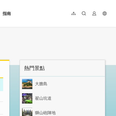
指南
網站導覽
全文檢索
業者登入
langu
简体中文
English
日本語
한국어
:::
熱門景點
大膽島
翟山坑道
獅山砲陣地