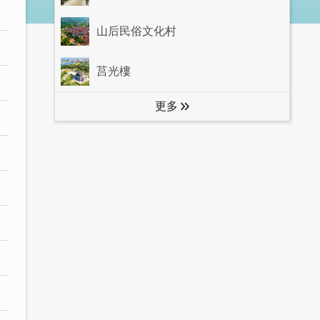
山后民俗文化村
莒光樓
更多