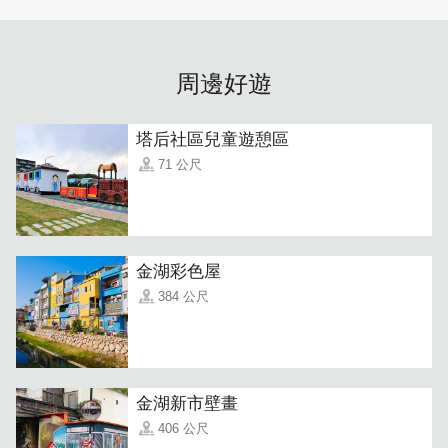
周邊好遊
塔后社區兒童遊憩區
71 公尺
金湖彩色屋
384 公尺
金湖新市壁畫
406 公尺