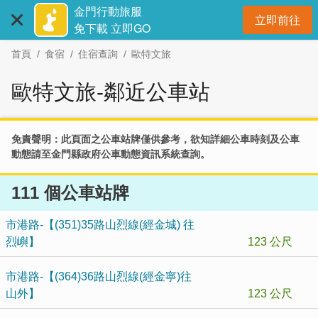
:::
跳
金門行動旅服
立即前往
到
開
免下載 立即GO
主
首頁
食宿
住宿查詢
歐特文旅
要
內
歐特文旅-鄰近公車站
容
區
塊
免責聲明：此頁面之公車站牌僅供參考，欲知詳細公車時刻及公車
動態請至
金門縣政府公車動態資訊系統
查詢。
111 個公車站牌
市港路-【(351)35路山烈線(經金城) 往
烈嶼】
123 公尺
市港路-【(364)36路山烈線(經金寧)往
山外】
123 公尺