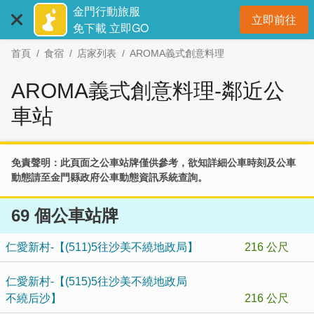
:::
跳
金門行動旅服
立即前往
到
開
免下載 立即GO
主
首頁
食宿
店家列表
AROMA義式創意料理
要
內
AROMA義式創意料理-鄰近公
容
區
車站
塊
免責聲明：此頁面之公車站牌僅供參考，欲知詳細公車時刻及公車
動態請至
金門縣政府公車動態資訊系統
查詢。
69 個公車站牌
仁愛新村-【(511)5往沙美不繞地政局】
216 公尺
仁愛新村-【(515)5往沙美不繞地政局
不繞后沙】
216 公尺