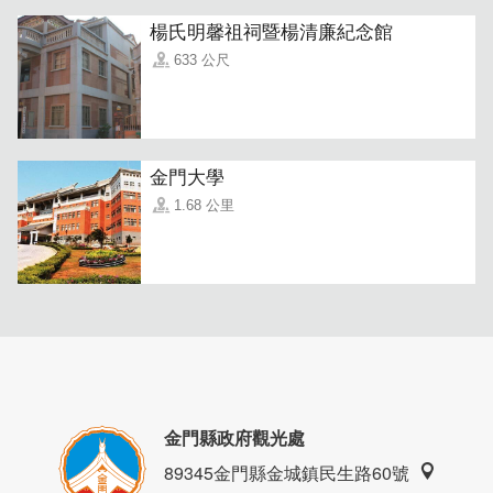
楊氏明馨祖祠暨楊清廉紀念館
633 公尺
金門大學
1.68 公里
金門縣政府觀光處
89345金門縣金城鎮民生路60號