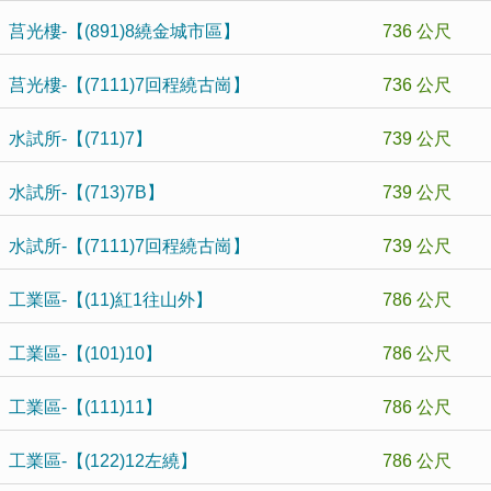
莒光樓-【(891)8繞金城市區】
736 公尺
莒光樓-【(7111)7回程繞古崗】
736 公尺
水試所-【(711)7】
739 公尺
水試所-【(713)7B】
739 公尺
水試所-【(7111)7回程繞古崗】
739 公尺
工業區-【(11)紅1往山外】
786 公尺
工業區-【(101)10】
786 公尺
工業區-【(111)11】
786 公尺
工業區-【(122)12左繞】
786 公尺