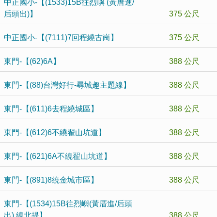
中正國小-【(1533)15B往烈嶼 (黃厝進/
后頭出)】
375 公尺
中正國小-【(7111)7回程繞古崗】
375 公尺
東門-【(62)6A】
388 公尺
東門-【(88)台灣好行-尋城趣主題線】
388 公尺
東門-【(611)6去程繞城區】
388 公尺
東門-【(612)6不繞翟山坑道】
388 公尺
東門-【(621)6A不繞翟山坑道】
388 公尺
東門-【(891)8繞金城市區】
388 公尺
東門-【(1534)15B往烈嶼(黃厝進/后頭
出) 繞北提】
388 公尺