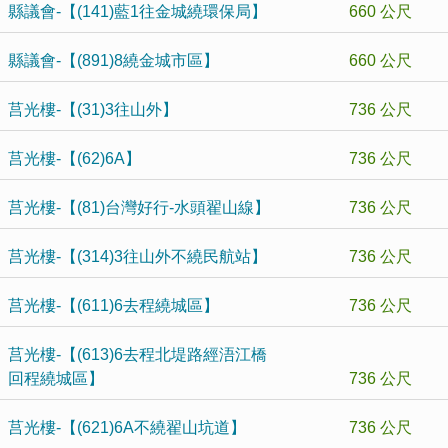
縣議會-【(141)藍1往金城繞環保局】
660 公尺
縣議會-【(891)8繞金城市區】
660 公尺
莒光樓-【(31)3往山外】
736 公尺
莒光樓-【(62)6A】
736 公尺
莒光樓-【(81)台灣好行-水頭翟山線】
736 公尺
莒光樓-【(314)3往山外不繞民航站】
736 公尺
莒光樓-【(611)6去程繞城區】
736 公尺
莒光樓-【(613)6去程北堤路經浯江橋
回程繞城區】
736 公尺
莒光樓-【(621)6A不繞翟山坑道】
736 公尺