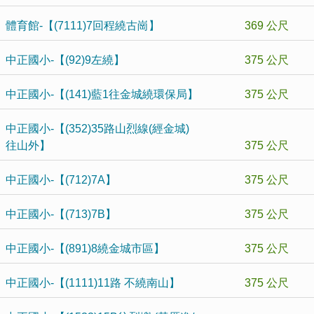
體育館-【(7111)7回程繞古崗】
369 公尺
中正國小-【(92)9左繞】
375 公尺
中正國小-【(141)藍1往金城繞環保局】
375 公尺
中正國小-【(352)35路山烈線(經金城)
往山外】
375 公尺
中正國小-【(712)7A】
375 公尺
中正國小-【(713)7B】
375 公尺
中正國小-【(891)8繞金城市區】
375 公尺
中正國小-【(1111)11路 不繞南山】
375 公尺