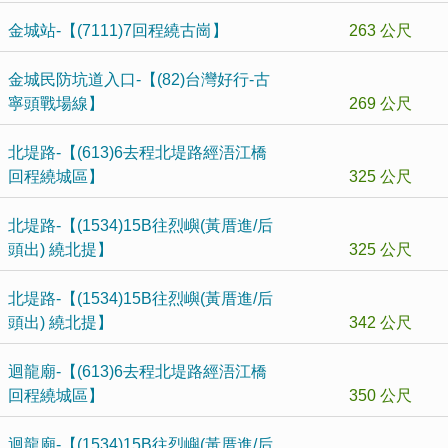
金城站-【(7111)7回程繞古崗】
263 公尺
金城民防坑道入口-【(82)台灣好行-古
寧頭戰場線】
269 公尺
北堤路-【(613)6去程北堤路經浯江橋
回程繞城區】
325 公尺
北堤路-【(1534)15B往烈嶼(黃厝進/后
頭出) 繞北提】
325 公尺
北堤路-【(1534)15B往烈嶼(黃厝進/后
頭出) 繞北提】
342 公尺
迴龍廟-【(613)6去程北堤路經浯江橋
回程繞城區】
350 公尺
迴龍廟-【(1534)15B往烈嶼(黃厝進/后