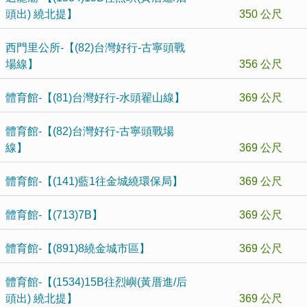
頭出) 繞北提】
350 公尺
西門里公所-【(82)台灣好行-古寧頭戰
場線】
356 公尺
體育館-【(81)台灣好行-水頭翟山線】
369 公尺
體育館-【(82)台灣好行-古寧頭戰場
線】
369 公尺
體育館-【(141)藍1往金城繞環保局】
369 公尺
體育館-【(713)7B】
369 公尺
體育館-【(891)8繞金城市區】
369 公尺
體育館-【(1534)15B往烈嶼(黃厝進/后
頭出) 繞北提】
369 公尺