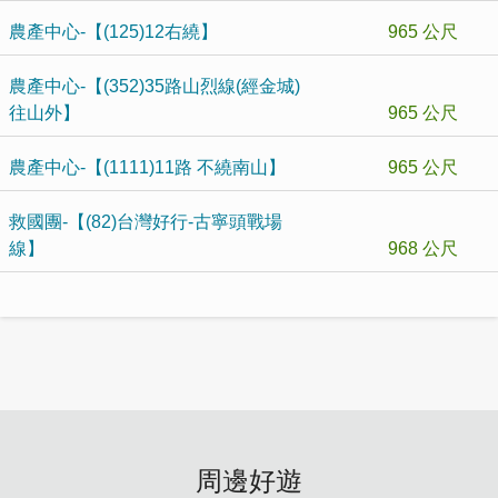
農產中心-【(125)12右繞】
965 公尺
農產中心-【(352)35路山烈線(經金城)
往山外】
965 公尺
農產中心-【(1111)11路 不繞南山】
965 公尺
救國團-【(82)台灣好行-古寧頭戰場
線】
968 公尺
周邊好遊