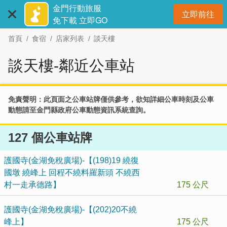
:::
跳
金門行動旅服
立即前往
到
開
免下載 立即GO
主
首頁
食宿
店家列表
談天樓
要
內
談天樓-鄰近公車站
容
區
塊
免責聲明：此頁面之公車站牌僅供參考，欲知詳細公車時刻及公車
動態請至
金門縣政府公車動態資訊系統
查詢。
127 個公車站牌
護國寺(金湖免稅廣場)-【(198)19 繞復
國墩 繞峰上 回程不繞料羅新頭 不繞西
村一走承德路】
175 公尺
護國寺(金湖免稅廣場)-【(202)20不繞
峰上】
175 公尺