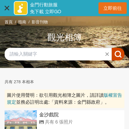
:::
跳
金門行動旅服
立即前往
到
開
免下載 立即GO
主
首頁
指南
影音刊物
要
內
觀光相簿
容
區
塊
共有 278 本相本
圖片使用聲明：欲引用觀光相簿之圖片，請詳讀
版權宣告
規定
並務必註明出處:「資料來源：金門縣政府」。
金沙戲院
共有 6 張照片