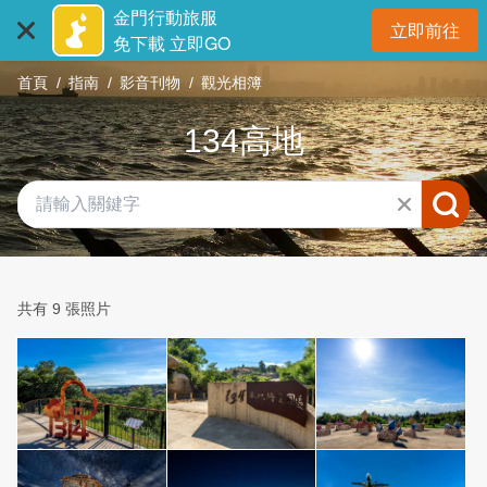
:::
跳
金門行動旅服
立即前往
到
開
免下載 立即GO
主
首頁
指南
影音刊物
觀光相簿
要
內
134高地
容
區
塊
共有 9 張照片