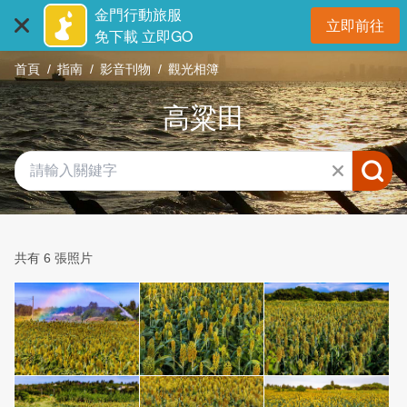
:::
跳
金門行動旅服
立即前往
到
開
免下載 立即GO
主
首頁
指南
影音刊物
觀光相簿
要
內
高粱田
容
區
塊
共有 6 張照片