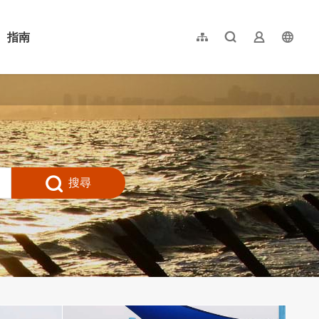
指南
網站導覽
全文檢索
業者登入
langu
简体中文
English
日本語
한국어
搜尋