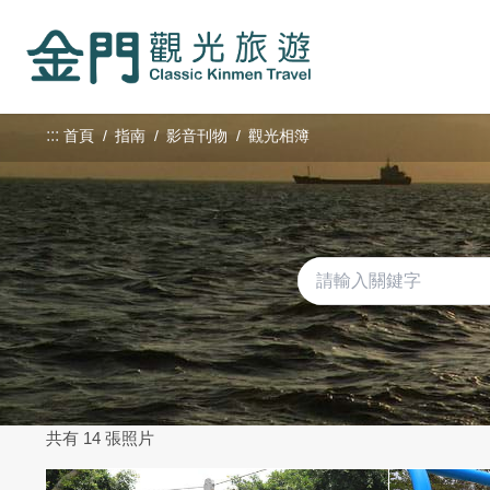
:::
跳
到
主
要
內
:::
首頁
指南
影音刊物
觀光相簿
容
區
塊
共有 14 張照片