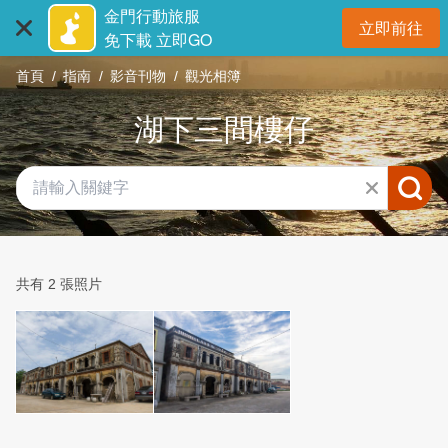
:::
跳
金門行動旅服
立即前往
到
開
免下載 立即GO
主
首頁
指南
影音刊物
觀光相簿
要
內
湖下三間樓仔
容
區
塊
共有 2 張照片