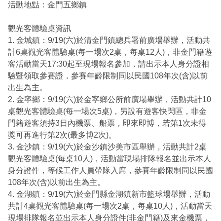
活動地點：金門五鄉鎮
觀光客體驗桌資訊
1. 金城鎮：9/19(六)於清金門鎮總兵署前廣場舉辦，活動共
計6桌觀光客體驗桌(每一場次2桌，每桌12人)，非金門籍遊
客活動當天17:30起至現場報名參加，請出示本人身分證相
驗暨領取參賽證，參賽年齡限制同以民國108年次(含)以前
出生為主。
2. 金寧鄉：9/19(六)於金寧鄉公所前廣場舉辦，活動共計10
桌觀光客體驗桌(每一場次5桌)，另設有遊客快閃區，非金
門籍遊客須持3日內機票、船票，即來即博，若第1次未得
獎可再進行第2次(最多博2次)。
3. 金沙鎮：9/19(六)於金沙鎮沙美市區舉辦，活動共計2桌
觀光客體驗桌(每桌10人)，活動當現場排隊報名並出示本人
身分證件，等候工作人員帶隊入席，參賽年齡限制同以民國
108年次(含)以前出生為主。
4. 金湖鎮：9/19(六)於金門縣金湖鎮新市籃球場舉辦，活動
共計4桌觀光客體驗桌(每一場次2桌，每桌10人)，活動當天
現場排隊報名並出示本人身分證件(非金門籍)及來金機票，