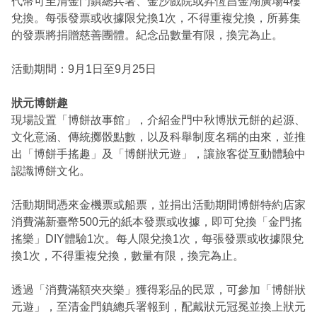
代幣可至清金門鎮總兵署、金沙戲院或昇恆昌金湖廣場4樓
兌換。每張發票或收據限兌換1次，不得重複兌換，所募集
的發票將捐贈慈善團體。紀念品數量有限，換完為止。
活動期間：9月1日至9月25日
狀元博餅趣
現場設置「博餅故事館」，介紹金門中秋博狀元餅的起源、
文化意涵、傳統擲骰點數，以及科舉制度名稱的由來，並推
出「博餅手搖趣」及「博餅狀元遊」，讓旅客從互動體驗中
認識博餅文化。
活動期間憑來金機票或船票，並捐出活動期間博餅特約店家
消費滿新臺幣500元的紙本發票或收據，即可兌換「金門搖
搖樂」DIY體驗1次。每人限兌換1次，每張發票或收據限兌
換1次，不得重複兌換，數量有限，換完為止。
透過「消費滿額夾夾樂」獲得彩品的民眾，可參加「博餅狀
元遊」，至清金門鎮總兵署報到，配戴狀元冠冕並換上狀元