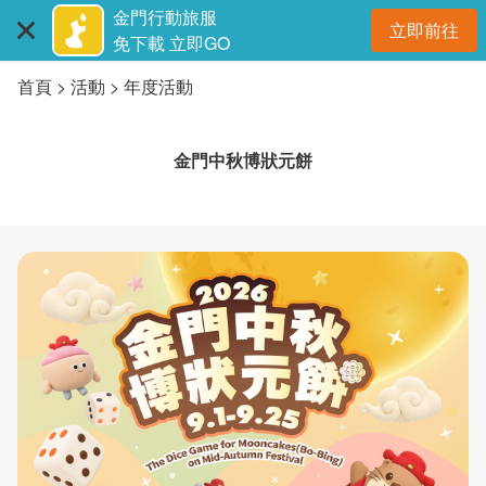
:::
跳
金門行動旅服
立即前往
到
開
免下載 立即GO
主
首頁
活動
年度活動
要
內
容
金門中秋博狀元餅
區
塊