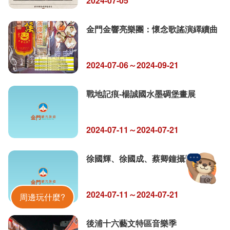
2024-07-05
金門金響亮樂團：懷念歌謠演繹續曲
2024-07-06～2024-09-21
戰地記痕-楊誠國水墨碉堡畫展
2024-07-11～2024-07-21
徐國輝、徐國成、蔡卿鐘攝影聯展
金門旅遊神
2024-07-11～2024-07-21
周邊玩什麼?
後浦十六藝文特區音樂季