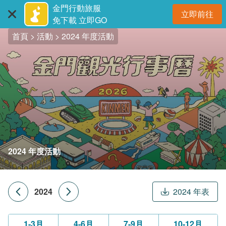
:::
跳
金門行動旅服
立即前往
到
開
免下載 立即GO
主
首頁
活動
2024 年度活動
要
內
容
區
塊
2024
年度活動
2024
2024 年表
2023
2025
1-3月
4-6月
7-9月
10-12月