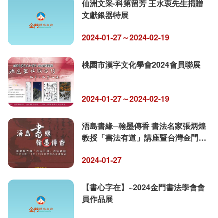
仙洲文采‧科第留芳 王水衷先生捐贈
文獻銀器特展
2024-01-27～2024-02-19
桃園市漢字文化學會2024會員聯展
2024-01-27～2024-02-19
浯島書緣─翰墨傳香 書法名家張炳煌
教授「書法有道」講座暨台灣金門同
鄉會總會創會總 會長李台山先生《蘭
2024-01-27
湖散記》贈書活動」
【書心字在】~2024金門書法學會會
員作品展