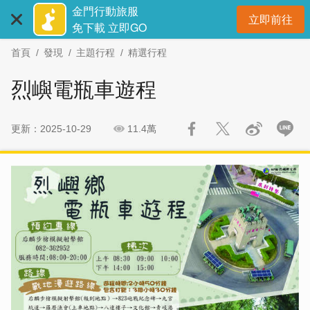
:::
跳
跳
金門行動旅服
立即前往
到
過
開
免下載 立即GO
主
社
首頁
發現
主題行程
精選行程
要
群
內
分
烈嶼電瓶車遊程
容
享
區
塊
更新：2025-10-29
11.4萬