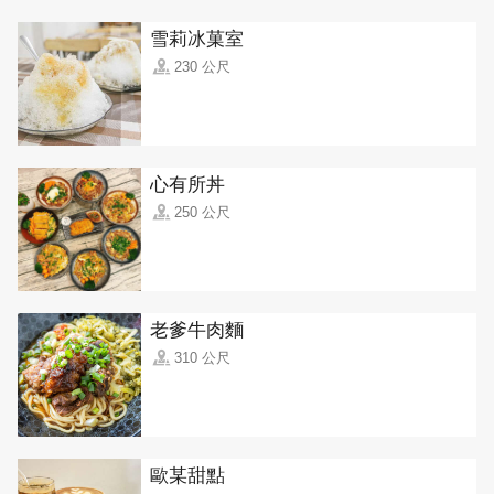
雪莉冰菓室
230 公尺
心有所丼
250 公尺
老爹牛肉麵
310 公尺
歐某甜點