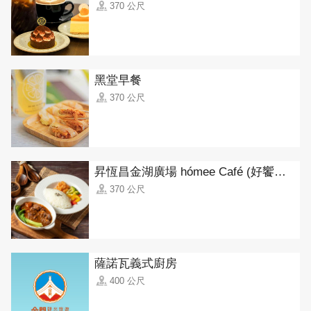
370 公尺
黑堂早餐
370 公尺
昇恆昌金湖廣場 hómee Café (好饗咖啡)
370 公尺
薩諾瓦義式廚房
400 公尺