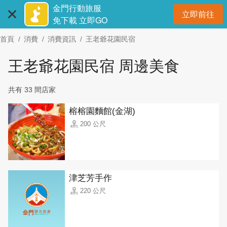
:::
跳
金門行動旅服
立即前往
到
開
免下載 立即GO
主
首頁
消費
消費資訊
王老爺花園民宿
要
內
王老爺花園民宿 周邊美食
容
區
共有 33 間店家
塊
榕榕園麵館(金湖)
200 公尺
津芝芳手作
220 公尺