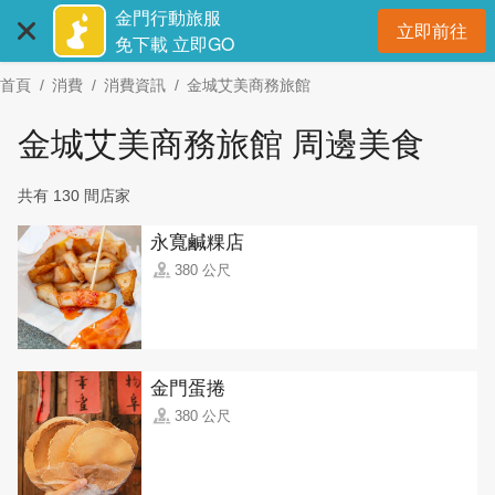
:::
跳
金門行動旅服
立即前往
到
開
免下載 立即GO
主
首頁
消費
消費資訊
金城艾美商務旅館
要
內
金城艾美商務旅館 周邊美食
容
區
共有 130 間店家
塊
永寬鹹粿店
380 公尺
金門蛋捲
380 公尺